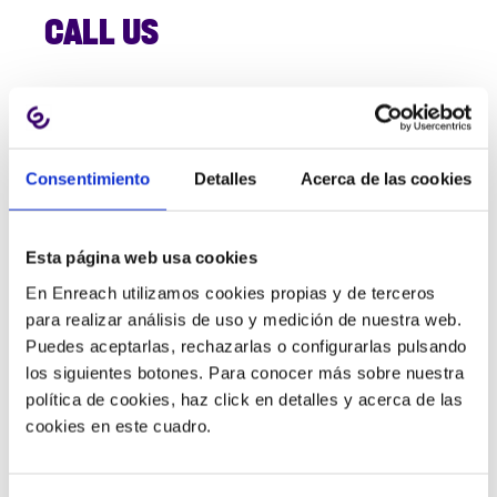
CALL US
MASVOZ
931 220 000
(customer service)
900 670 750
(commercial
Consentimiento
Detalles
Acerca de las cookies
information)
Esta página web usa cookies
TELSOME
En Enreach utilizamos cookies propias y de terceros
976 360 555
para realizar análisis de uso y medición de nuestra web.
Puedes aceptarlas, rechazarlas o configurarlas pulsando
los siguientes botones. Para conocer más sobre nuestra
política de cookies, haz click en detalles y acerca de las
CLICK&TALK
cookies en este cuadro.
VISIT US