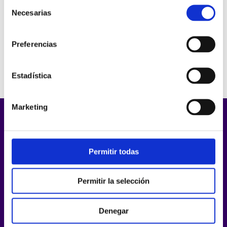
Selección
Necesarias
de
consentimiento
Barcelona
Málaga
Preferencias
Madrid
Estadística
Marketing
Permitir todas
Products
Permitir la selección
Enreach Omnichannel
SIP Trunk
Enreach Outbound
MyTeamsConnect
Denegar
Integrations
Operator Connect