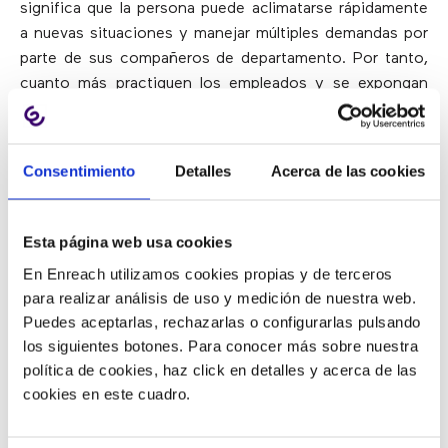
significa que la persona puede aclimatarse rápidamente
a nuevas situaciones y manejar múltiples demandas por
parte de sus compañeros de departamento. Por tanto,
cuanto más practiquen los empleados y se expongan
directamente a diferentes formas de hacer las cosas,
aprender y ganar confianza en la incertidumbre, más
adaptables serán.
Consentimiento
Detalles
Acerca de las cookies
Por tanto, la adaptabilidad ejerce un papel destacado en
el desempeño del liderazgo y, generalmente, está
Esta página web usa cookies
presente en los líderes que pueden manejar prioridades
En Enreach utilizamos cookies propias y de terceros
cambiantes y son partidarios de ajustar sus
para realizar análisis de uso y medición de nuestra web.
percepciones y creencias.
Tener una mente abierta es
Puedes aceptarlas, rechazarlas o configurarlas pulsando
otro de los beneficios de la práctica del mindfulness
.
los siguientes botones. Para conocer más sobre nuestra
política de cookies, haz click en detalles y acerca de las
4.- Capacidad de resolución de
cookies en este cuadro.
problemas