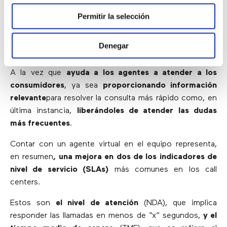
optimización
.
Permitir la selección
Es más rápida para los clientes ya que
elimina por
completo las esperas
, y no solo del canal telefónico,
Denegar
sino
de todos los canales de contacto
.
A la vez que
ayuda a los agentes a atender a los
consumidores
, ya sea
proporcionando información
relevante
para resolver la consulta más rápido como, en
última instancia,
liberándoles de atender las dudas
más frecuentes
.
Contar con un agente virtual en el equipo representa,
en resumen
, una mejora en dos de los indicadores de
nivel de servicio (SLAs)
más comunes en los call
centers.
Estos son
el nivel de atención
(NDA), que implica
responder las llamadas en menos de “x” segundos,
y el