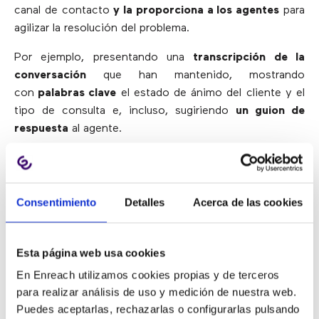
canal de contacto
y la proporciona a los agentes
para
agilizar la resolución del problema.
Por ejemplo, presentando una
transcripción de la
conversación
que han mantenido, mostrando
con
palabras clave
el estado de ánimo del cliente y el
tipo de consulta e, incluso, sugiriendo
un guion de
respuesta
al agente.
3. RESOLVER LA CONSULTA
DEL CLIENTE
Consentimiento
Detalles
Acerca de las cookies
Esta página web usa cookies
La última opción para gestionar ese pico de llamadas y
En Enreach utilizamos cookies propias y de terceros
mensajes es la que más ayuda a los agentes, ya que
para realizar análisis de uso y medición de nuestra web.
implica que
los bots atiendan a los clientes
Puedes aceptarlas, rechazarlas o configurarlas pulsando
directamente
.