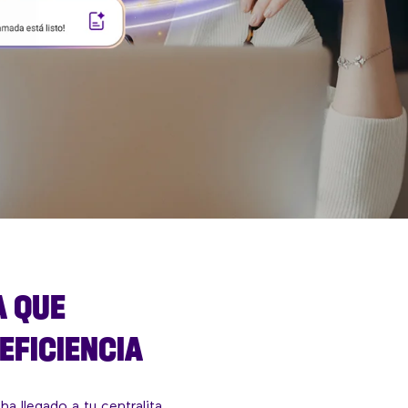
A QUE
EFICIENCIA
l ha llegado a tu centralita