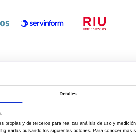
Detalles
 LLAMADAS Y
SICAS
s
s propias y de terceros para realizar análisis de uso y medici
nfigurarlas pulsando los siguientes botones. Para conocer más s
ce, resume e identifica