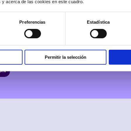
es y acerca de las cookies en este cuadro.
nversaciones, tanto en
 físicas, ¡rompiendo las
ás, te envía toda la
Preferencias
Estadística
ión no recuerdas algo,
guntes a Shomi. ¿Cuándo
é tareas debo llevar a
el cliente al que debo
Shomi responde!
Permitir la selección
IÓN