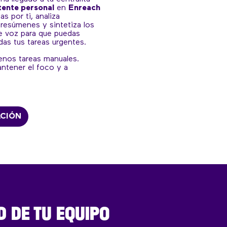
tente personal
en
Enreach
as por ti, analiza
resúmenes y sintetiza los
e voz para que puedas
das tus tareas urgentes.
enos tareas manuales.
antener el foco y a
ACIÓN
D DE TU EQUIPO