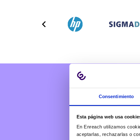
Consentimiento
ANALIZA TUS
REUNIONES FÍ
Esta página web usa cookie
En Enreach utilizamos cookie
aceptarlas, rechazarlas o co
Shomi graba, analiza, tradu