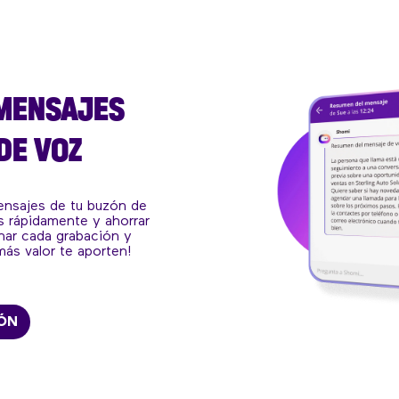
MENSAJES
DE VOZ
nsajes de tu buzón de
s rápidamente y ahorrar
har cada grabación y
más valor te aporten!
IÓN