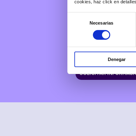
cookies, haz click en detall
los puntos clave de las co
llamadas como en reuniones
barreras de lo virtual! Adem
Selección
información por email.
Necesarias
de
Si al finalizar la conversac
consentimiento
bastará con que se lo pre
es la fecha de entrega? ¿Qu
cabo? ¿Cuál es el nombre d
contactar? Tú preguntas, ¡
Denegar
SOLICITAR INFORMAC