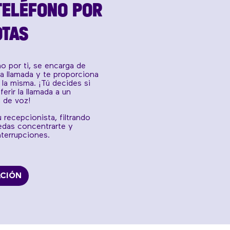
 TELÉFONO POR
OTAS
o por ti, se encarga de
 la llamada y te proporciona
la misma. ¡Tú decides si
ferir la llamada a un
 de voz!
recepcionista, filtrando
uedas concentrarte y
nterrupciones.
ACIÓN