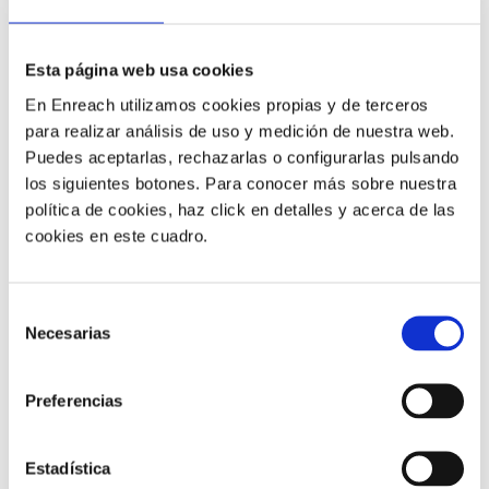
Esta página web usa cookies
CONTRATA NÚMEROS 900 Y
En Enreach utilizamos cookies propias y de terceros
para realizar análisis de uso y medición de nuestra web.
800 PARA LLAMADAS
Puedes aceptarlas, rechazarlas o configurarlas pulsando
los siguientes botones. Para conocer más sobre nuestra
COMERCIALES
política de cookies, haz click en detalles y acerca de las
cookies en este cuadro.
La Orden TDF/149/2025
exige el uso de números 900
y 800, totalmente gratuitos para el cliente, en
Selección
llamadas comerciales y de atención al cliente.
Necesarias
de
Según la Ley de Telecomunicaciones, el incumplimiento
consentimiento
se considera una infracción grave y puede sancionarse
con multas de hasta 2 millones de euros.
Preferencias
No te la juegues y
contacta ya con nosotros para
contratar tus números 900 y 800
.
Estadística