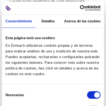
y puntuación predictiva de cada interacción
individual del cliente. Esto proporciona a los agentes
comentarios inmediatos y métricas objetivas que
permiten mejoras de rendimiento autodirigidas.
Consentimiento
Detalles
Acerca de las cookies
Benchmarking y gamificación:
las mismas
capacidades analíticas permiten a los líderes de call
Esta página web usa cookies
centers crear puntos de referencia de rendimiento
En Enreach utilizamos cookies propias y de terceros
tanto a nivel individual como de equipo. Las
para realizar análisis de uso y medición de nuestra web.
innovadoras herramientas de análisis conectan el
Puedes aceptarlas, rechazarlas o configurarlas pulsando
benchmarking con métricas en tiempo real para
los siguientes botones. Para conocer más sobre nuestra
impulsar una competencia saludable entre los
política de cookies, haz click en detalles y acerca de las
agentes.
cookies en este cuadro.
Aprendizaje social:
las plataformas líderes de
contact centers involucran a los agentes en el
aprendizaje social continuo, identificando las
Selección
Necesarias
características de las interacciones exitosas, los
de
puntos problemáticos de interacción frecuente y
consentimiento