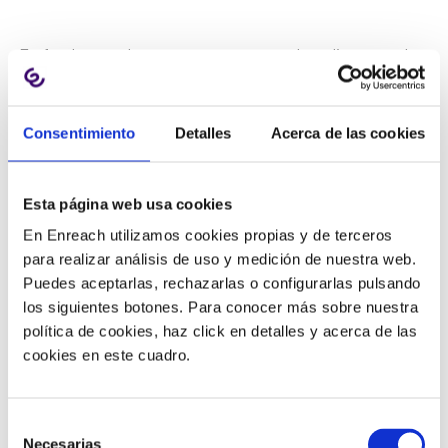
Es fundamental ser transparente con los clientes sobre
lo que hace y no sabe el equipo de servicio cuando
ocurren cortes de servicio.
El mejor enfoque es
explicar cuál parece ser el problema en ese momento,
Consentimiento
Detalles
Acerca de las cookies
incluso si no hay un tiempo estimado actual de
resolución
. A menudo, hay un plan de respuesta de
Esta página web usa cookies
comunicación en curso por parte de quienes trabajan
en los equipos de respuesta a la interrupción o a la
En Enreach utilizamos cookies propias y de terceros
crisis en casos como este.
para realizar análisis de uso y medición de nuestra web.
Puedes aceptarlas, rechazarlas o configurarlas pulsando
los siguientes botones. Para conocer más sobre nuestra
6) No tener suficiente tiempo
política de cookies, haz click en detalles y acerca de las
debido a atender a varios
cookies en este cuadro.
clientes a la vez
Selección
Necesarias