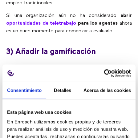
empleo tradicionales.
Si una organización aún no ha considerado
abrir
oportunidades de teletrabajo
para los agentes
ahora
es un buen momento para comenzar a evaluarlo.
3) Añadir la gamificación
Los estudios han demostrado que
la implementación
de un componente de gamificación en los KPI es una
manera muy efectiva de motivar a los empleados a
Consentimiento
Detalles
Acerca de las cookies
altos niveles de rendimiento
. Cuando se añade un
aspecto de juego en el programa de gestión del
rendimiento, los agentes pueden ver el valor que
Esta página web usa cookies
aportan a la organización. Además, esto agrega un nivel
En Enreach utilizamos cookies propias y de terceros
de diversión a su vida laboral diaria que realmente puede
para realizar análisis de uso y medición de nuestra web.
llevar su desempeño al siguiente nivel.
Puedes aceptarlas, rechazarlas o configurarlas pulsando