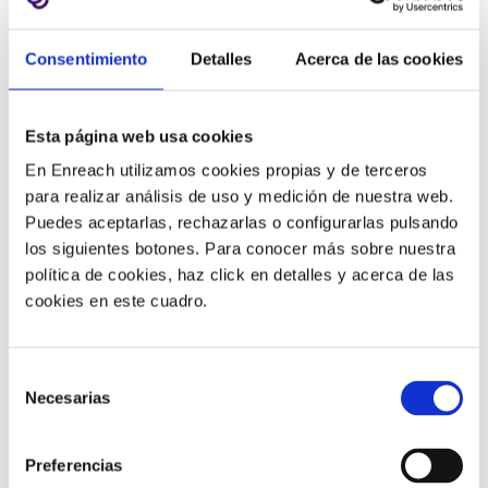
Los agentes suelen trabajar en 3-4 aplicaciones
diferentes y terminan empleando hasta un 25% de su
Consentimiento
Detalles
Acerca de las cookies
tiempo buscando datos en todos los sistemas.
Proporcionar un único escritorio con una
interfaz
unificada
sin problemas en todas las aplicaciones
, así
Esta página web usa cookies
como flujos de datos integrados pueden ofrecer
En Enreach utilizamos cookies propias y de terceros
capacidades como configurar datos en una aplicación y
para realizar análisis de uso y medición de nuestra web.
aprovecharlos en muchas otras aplicaciones.
Puedes aceptarlas, rechazarlas o configurarlas pulsando
Las integraciones de CRM siempre se consideran las
los siguientes botones. Para conocer más sobre nuestra
más importantes y significativas
, ya que tienen todos
política de cookies, haz click en detalles y acerca de las
cookies en este cuadro.
los datos de clientes. Pero hay valor en la integración
de muchos de los sistemas empresariales que tienen
datos de clientes como ERP, gestión de pedidos y
Selección
muchos más. Además de eso, hay valor en la
Necesarias
de
integración de la aplicación de comunicaciones
consentimiento
unificadas para conectarse con varios expertos en
toda la organización, así como las aplicaciones
Preferencias