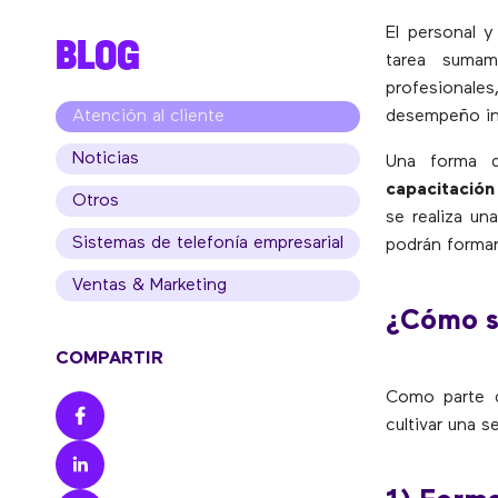
El personal y
BLOG
tarea sumam
profesionales
Atención al cliente
desempeño inf
Noticias
Una forma d
capacitación
Otros
se realiza un
Sistemas de telefonía empresarial
podrán formar
Ventas & Marketing
¿Cómo se
COMPARTIR
Como parte 
cultivar una s