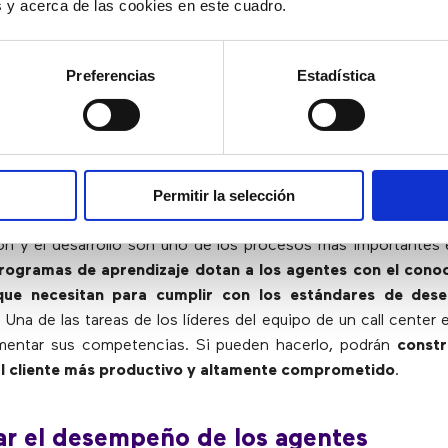
es y acerca de las cookies en este cuadro.
 un hecho que los buenos líderes deben tener en cuenta 
taciones. Pero, al contrario de lo que puede pensarse, no
nción a las habilidades técnicas, como el conocimiento de l
Preferencias
Estadística
ia en herramientas avanzadas, sino a
habilidades como la
empatía y la capacidad para trabajar en equipo
.
tar sesiones de formación
Permitir la selección
ón y el desarrollo son uno de los procesos más importantes
rogramas de aprendizaje dotan a los agentes con el conoc
 que necesitan para cumplir con los estándares de des
. Una de las tareas de los líderes del equipo de un call center 
mentar sus competencias. Si pueden hacerlo, podrán
constr
al cliente más productivo y altamente comprometido
.
ar el desempeño de los agentes