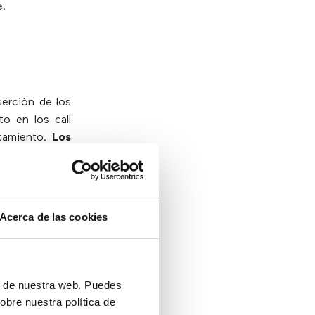
e.
serción de los
to en los call
otamiento.
Los
te formas de
su personal u
os se sientan
Acerca de las cookies
ón de nuestra web. Puedes
obre nuestra política de
ente altamente