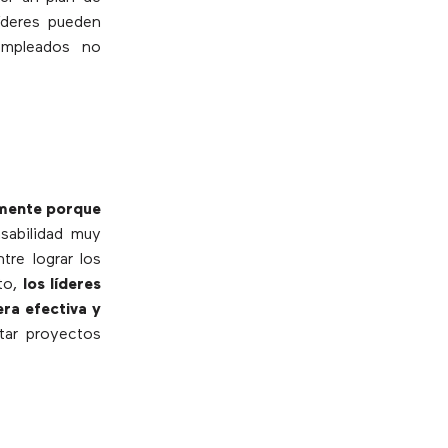
íderes pueden
empleados no
lmente porque
sabilidad muy
tre lograr los
nto,
los líderes
ra efectiva y
etar proyectos