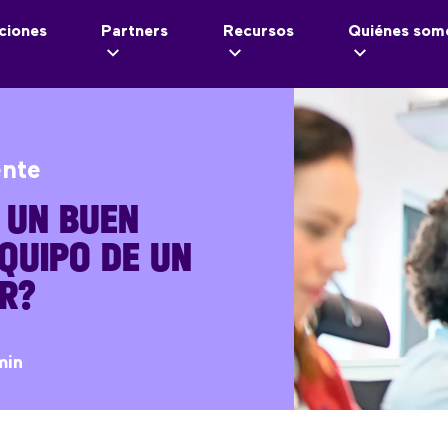
ciones
Partners
Recursos
Quiénes som
ente
 UN BUEN
EQUIPO DE UN
R?
min