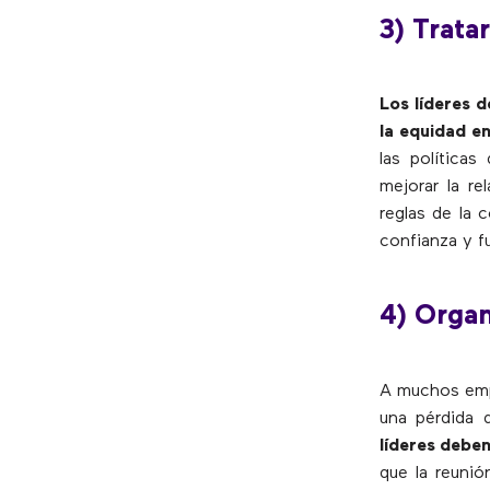
3) Trata
Los líderes 
la equidad e
las política
mejorar la re
reglas de la 
confianza y fu
4) Organ
A muchos empl
una pérdida 
líderes debe
que la reunió