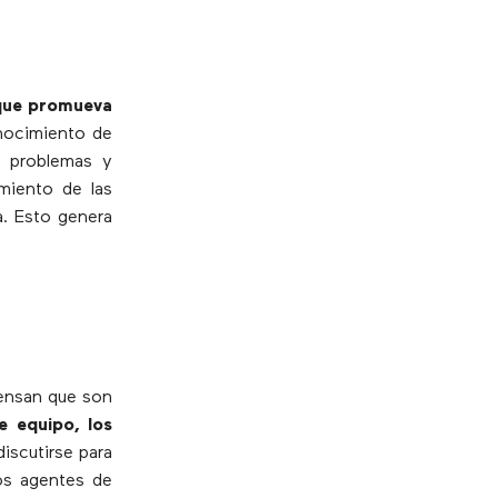
 que promueva
onocimiento de
s problemas y
imiento de las
a. Esto genera
iensan que son
e equipo, los
discutirse para
los agentes de