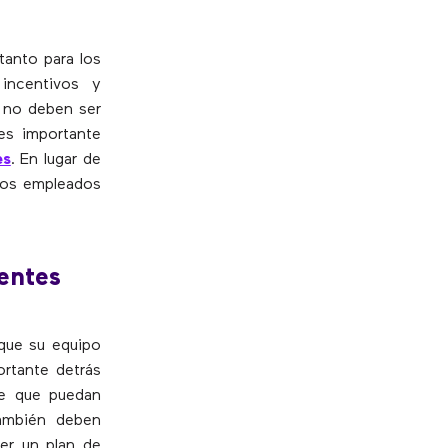
tanto para los
incentivos y
s no deben ser
 es importante
es
. En lugar de
 los empleados
gentes
 que su equipo
ortante detrás
de que puedan
también deben
ner un plan de