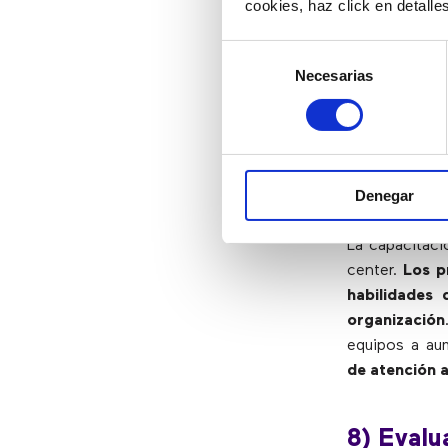
cookies, haz click en detall
competentes,
nuevas contra
Selección
demasiada ate
Necesarias
de
la competenc
consentimiento
efectiva, la 
7) Fomen
Denegar
La capacitaci
center.
Los p
habilidades
organización
equipos a au
de atención 
8) Evalu