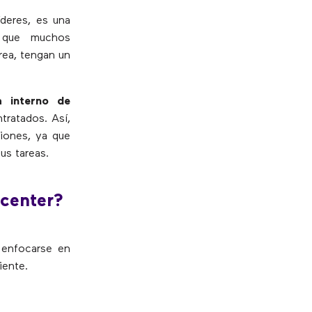
íderes, es una
e que muchos
rea, tengan un
a interno de
tratados. Así,
ciones, ya que
us tareas.
 center?
 enfocarse en
iente.