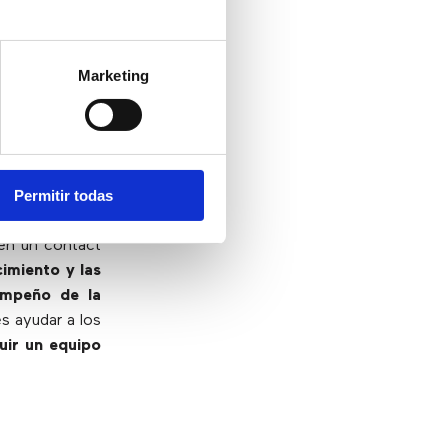
cuando buscan
 deben prestar
a tecnología y
Marketing
 comunicación
Permitir todas
 en un contact
imiento y las
empeño de la
es ayudar a los
uir un equipo