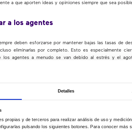
liente a que aporten ideas y opiniones siempre que sea posibl
ar a los agentes
iempre deben esforzarse por mantener bajas las tasas de de
cluso eliminarlas por completo. Esto es especialmente cier
e los agentes a menudo se van debido al estrés y el ag
los equipos deben pensar e implementar constantemen
participación de los empleados
, ya sea incentivando a 
actividades de formación de equipos. Hacer que los emplead
preciados también es esencial.
Detalles
vistar y reclutar candidatos
s
s propias y de terceros para realizar análisis de uso y medici
nfigurarlas pulsando los siguientes botones. Para conocer más s
nter de éxito está formado por agentes de servicio al cli