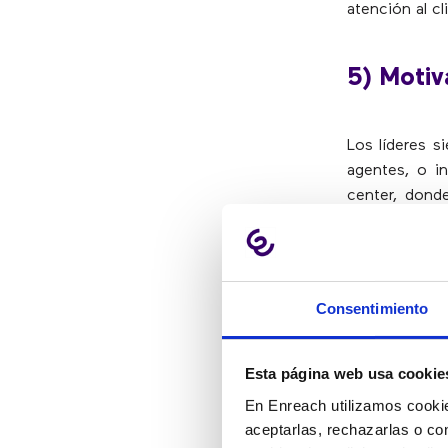
atención al c
5) Motiv
Los líderes s
agentes, o in
center, dond
líderes de 
aumentar la 
organizando 
valorados y a
Consentimiento
6) Entre
Esta página web usa cookie
En Enreach utilizamos cookie
aceptarlas, rechazarlas o co
Un contact ce