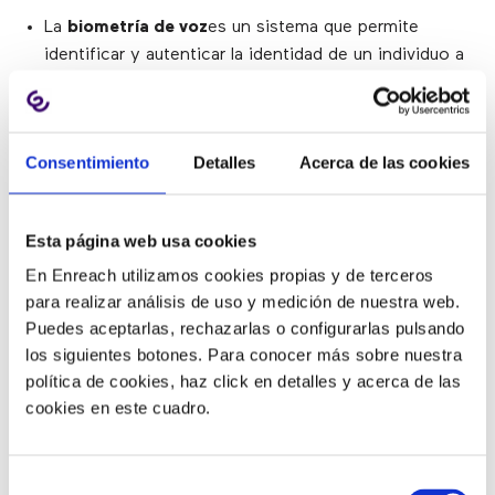
La
biometría de voz
es un sistema que permite
identificar y autenticar la identidad de un individuo a
través del reconocimiento de los patrones de
su voz.
Una plataforma biométrica de voz pasiva, fluida y
Consentimiento
Detalles
Acerca de las cookies
sin fricciones puede permitir la identificación y
autenticación de los clientes no sólo en el teléfono,
sino también en aplicaciones móviles, chatbots y
Esta página web usa cookies
dispositivos IoT
.
En Enreach utilizamos cookies propias y de terceros
Protege a los call center contra actores
para realizar análisis de uso y medición de nuestra web.
malintencionados que utilizan voces sintéticas o
Puedes aceptarlas, rechazarlas o configurarlas pulsando
ataques de repetición.
los siguientes botones. Para conocer más sobre nuestra
Las interacciones basadas en voz pueden reemplazar
política de cookies, haz click en detalles y acerca de las
los flujos de trabajo manuales que consumen mucho
cookies en este cuadro.
tiempo.
Las interacciones de voz sin contacto pueden
mejorar la satisfacción del cliente al permitirles
Selección