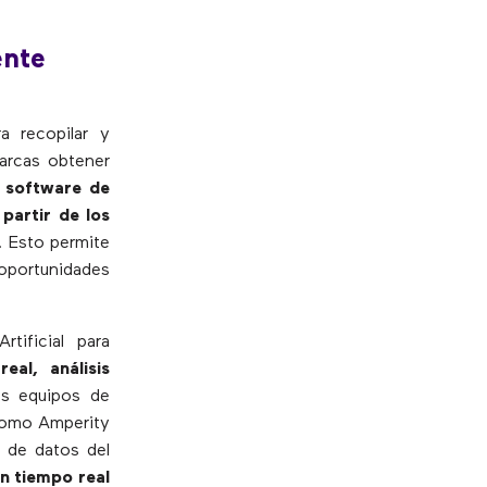
ente
a recopilar y
marcas obtener
l software de
partir de los
. Esto permite
 oportunidades
tificial para
al, análisis
os equipos de
 como Amperity
a de datos del
en tiempo real