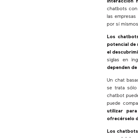
interacción 
chatbots con 
las empresas 
por sí mismos
Los chatbots
potencial de
el descubrim
siglas en in
dependen de
Un chat basa
se trata sólo 
chatbot puede
puede compar
utilizar pa
ofrecérselo 
Los chatbots 