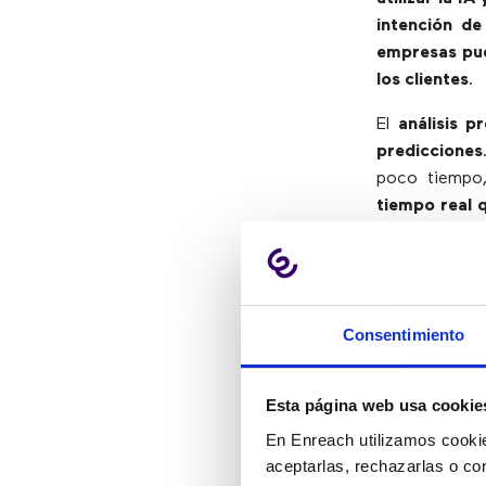
intención de
empresas pue
los clientes
.
El
análisis pr
predicciones
poco tiempo,
tiempo real 
a menudo s
cuándo y cómo
La Inteligen
históricos p
Consentimiento
ocurrido y l
productos re
Esta página web usa cookie
una venta, ad
En Enreach utilizamos cookie
aceptarlas, rechazarlas o co