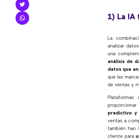
1) La IA
La combinaci
analizar dato
una comprens
análisis de 
datos que ana
que las marca
de ventas y m
Plataformas 
proporciona
predictivo y
ventas a comp
también han i
cliente para
u