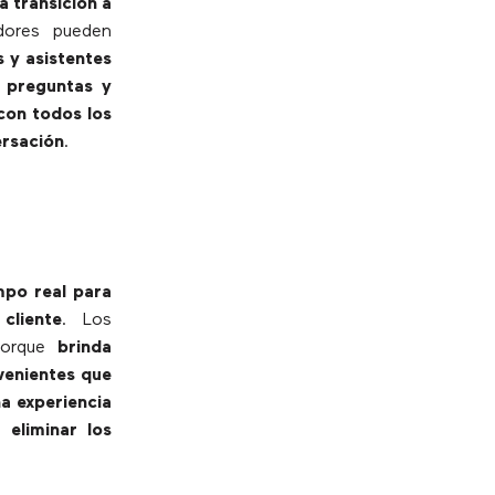
a transición a
idores pueden
 y asistentes
s preguntas y
 con todos los
ersación
.
empo real para
cliente
. Los
orque
brinda
venientes que
a experiencia
 eliminar los