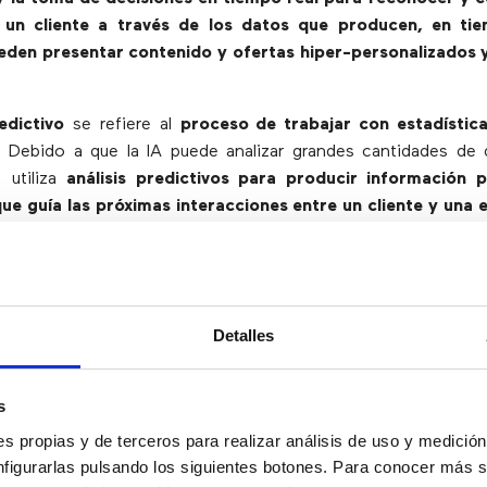
 un cliente a través de los datos que producen, en tie
den presentar contenido y ofertas hiper-personalizados y
edictivo
se refiere al
proceso de trabajar con estadístic
. Debido a que la IA puede analizar grandes cantidades de
 utiliza
análisis predictivos para producir información 
que guía las próximas interacciones entre un cliente y una
e conoce como
participación predictiva
y
requiere el co
 interactuar con cada cliente, algo en lo que la IA es muy
cia Artificial y el análisis predictivo pueden ir más allá
or sí solos, proporcionando información más profunda sobre
Detalles
o que se puede hacer
para facilitar una venta a través de 
lacionados, haciendo que la CX sea más relevante y más pro
s
emás de ofrecer al cliente una mayor conexión emocional con
s propias y de terceros para realizar análisis de uso y medici
nfigurarlas pulsando los siguientes botones. Para conocer más s