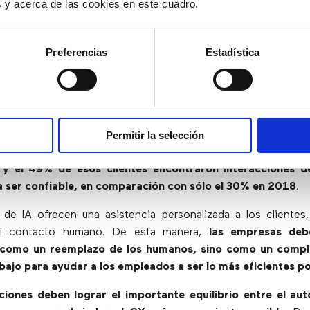
hatbots con IA alcanzan la mayoría de
es y acerca de las cookies en este cuadro.
ncuesta de revisión de tecnología del MIT de 2020 a 1
Preferencias
Estadística
,
el servicio al cliente (a través de chatbots) es la aplicaci
menta en la actualidad
. El 73% de los encuestados indicó 
 el uso líder de Inteligencia Artificial en las empresas, segui
 el marketing con un 59%.
Un informe reciente, indicó que 
caron que tienen interacciones diarias habilitadas por IA
Permitir la selección
hatbots, asistentes digitales, reconocimiento facial
 y el 49% de esos clientes encontraron interacciones de
ra ser confiable, en comparación con sólo el 30% en 2018
.
 de IA ofrecen una asistencia personalizada a los clientes
del contacto humano. De esta manera,
las empresas debe
 como un reemplazo de los humanos, sino como un compl
bajo para ayudar a los empleados a ser lo más eficientes po
ciones deben lograr el importante equilibrio entre el auto