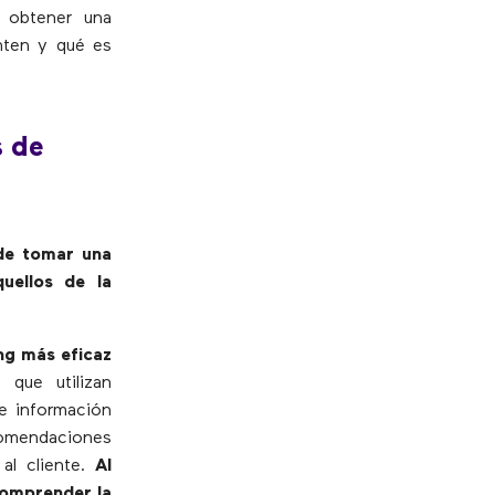
e obtener una
nten y qué es
s de
de tomar una
uellos de la
ng más eficaz
 que utilizan
e información
omendaciones
 al cliente.
Al
 comprender la