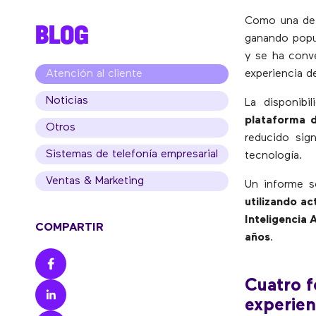
Como una de l
BLOG
ganando popul
y se ha conve
Atención al cliente
experiencia d
Noticias
La disponibi
plataforma d
Otros
reducido sig
Sistemas de telefonía empresarial
tecnología.
Ventas & Marketing
Un informe so
utilizando a
Inteligencia 
COMPARTIR
años
.
Cuatro f
experien