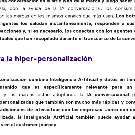
una conversación en el sitio web de la marca y luego hacer l
Así, con la ayuda de la IA conversacional, los consum
on las marcas en los mismos canales que más usan.
Los bots
teligentes los saludan instantáneamente, responden a su
sacciones y, si es necesario, los conectan con los agentes
tuales que han recopilado durante el transcurso de la conv
ra la hiper-personalización
sonalización
combina Inteligencia Artificial y datos en ti
ntenido que es específicamente relevante para un 
s y las marcas están adoptando la
IA conversacional
p
 personalizadas que también son mucho más rápidas y con
radicionales de interactuar con las empresas
.
Junto con un
izada, la Inteligencia Artificial también puede ayudar a
es en el customer journey
.