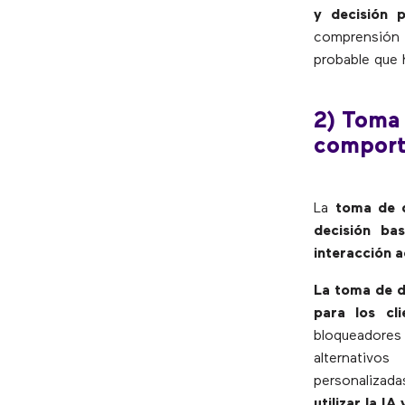
y decisión p
comprensión 
probable que 
2) Toma 
comport
La
toma de d
decisión ba
interacción a
La toma de d
para los cli
bloqueadores
alternativo
personalizada
utilizar la I