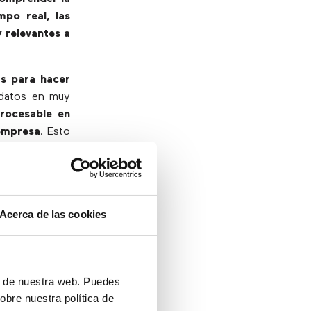
mpo real, las
 relevantes a
as para hacer
 datos en muy
procesable en
 empresa
. Esto
nocimiento de
 buena
.
 de los datos
 lo que ya ha
Acerca de las cookies
sugerencias de
bable generar
 una marca.
ón de nuestra web. Puedes
obre nuestra política de