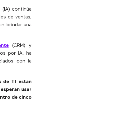
 (IA) continúa
les de ventas,
an brindar una
ente
(CRM) y
os por IA, ha
ciados con la
s de TI están
 esperan usar
entro de cinco