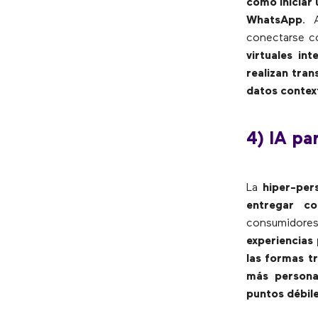
como iniciar 
WhatsApp
. 
conectarse c
virtuales in
realizan tran
datos contex
4) IA pa
La
hiper-per
entregar co
consumidore
experiencias
las formas t
más personal
puntos débil