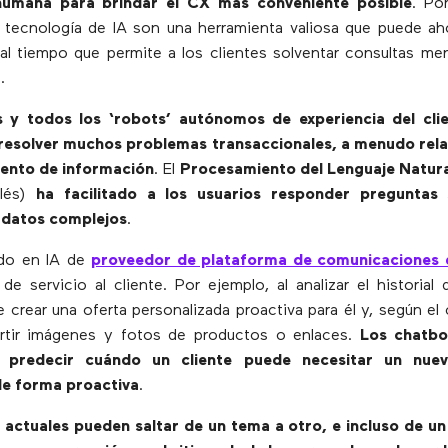
humana para brindar el CX más conveniente posible
. Po
tecnología de IA son una herramienta valiosa que puede ah
al tiempo que permite a los clientes solventar consultas m
.
 y todos los ‘robots’ autónomos de experiencia del clie
 resolver muchos problemas transaccionales, a menudo rel
iento de información
. El
Procesamiento del Lenguaje Natura
glés)
ha facilitado a los usuarios responder preguntas 
 datos complejos
.
do en IA de
proveedor de plataforma de comunicaciones 
de servicio al cliente. Por ejemplo, al analizar el historial 
 crear una oferta personalizada proactiva para él y, según el 
tir imágenes y fotos de productos o enlaces.
Los chatbo
ra predecir cuándo un cliente puede necesitar un nuev
de forma proactiva
.
actuales pueden saltar de un tema a otro, e incluso de un