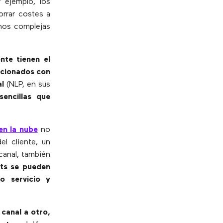
r ejemplo, los
orrar costes a
enos complejas
nte tienen el
acionados con
l
(NLP, en sus
sencillas que
en la nube
no
del cliente, un
canal, también
ts se pueden
o servicio y
 canal a otro,