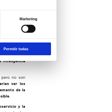
 edad
.004 líderes
Marketing
ón líder de IA
que para 2022,
do de cerca por
el 54% de los
 con empresas,
Permitir todas
 y escáneres
 Inteligencia
, pero no son
rían ver los
emento de la
sible
.
servicio y la