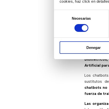
3) Los c
cookies, haz click en detall
Selección
Según una e
Necesarias
de
empresariales
consentimiento
que se imple
seguirá siendo
las ventas y
clientes indi
Denegar
incluidos c
biométricos,
Artificial pa
Los chatbots
sustitutos 
chatbots no
fuerza de tra
Las organiza