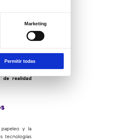
 queremos para
en la oficina,
ompañeros de
Marketing
o comiencen a
RV) y realidad
ualización, el
Permitir todas
ima que para
e capacitación
 de realidad
os
 papeleo y la
as tecnologías