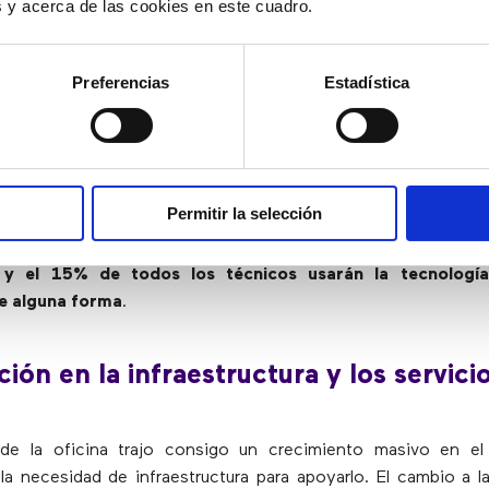
es y acerca de las cookies en este cuadro.
los datos de la empresa y aprendiendo lo que necesitamos y
bajo.
Ese es un cambio que requerirá más reconfiguraciones 
rmas para que los trabajadores humanos y sus nuevos c
Preferencias
Estadística
 interactúen
.
te, es probable que las líneas entre lo virtual y lo físic
 el lugar de trabajo. Las tecnologías de realidad virtual (
) ya están cambiando la forma en que se llevan a cabo la vis
Permitir la selección
 capacitación, el diseño y otras funciones.
Un estudio est
idad virtual reducirá los costes a la mitad en términos d
, y el 15% de todos los técnicos usarán la tecnología
e alguna forma
.
ción en la infraestructura y los servici
o de la oficina trajo consigo un crecimiento masivo en el
 la necesidad de infraestructura para apoyarlo. El cambio a l