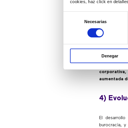
cookies, haz click en detall
relevante de 
realizar el tra
Selección
o nuevas fo
Necesarias
de
trabajo de IA
consentimiento
Por otra par
fusionarse en
aumentada (RA
Denegar
marketing, la
2020, la real
corporativa
aumentada d
4) Evolu
El desarroll
burocracia, y