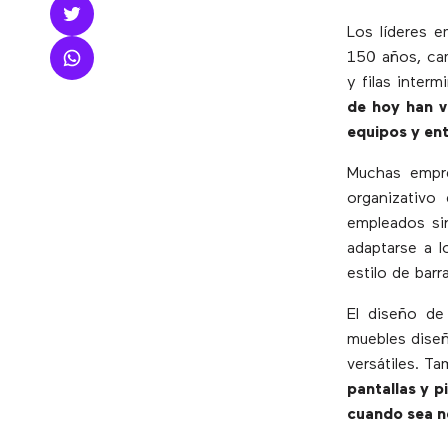
Los líderes e
150 años, cam
y filas inter
de hoy han v
equipos y ent
Muchas empr
organizativo
empleados sin
adaptarse a 
estilo de barr
El diseño de 
muebles diseñ
versátiles. T
pantallas y p
cuando sea n