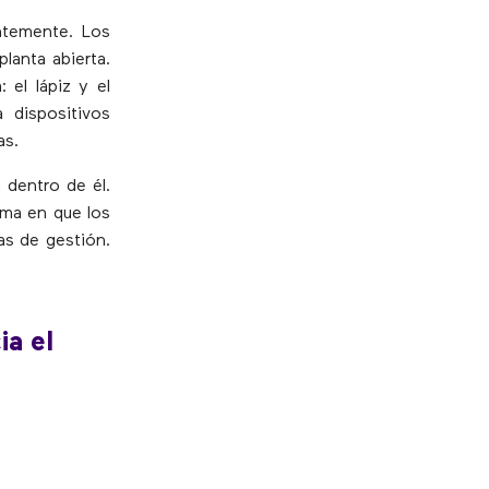
ntemente. Los
lanta abierta.
 el lápiz y el
 dispositivos
as.
 dentro de él.
rma en que los
as de gestión.
ia el