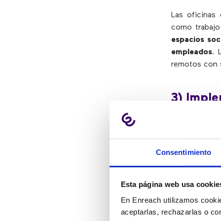
Las oficinas
como trabajo
espacios soc
empleados
. 
remotos con s
3) Imple
Se están pr
escritorio a
Consentimiento
información y
También se e
Esta página web usa cookie
procesamiento
En Enreach utilizamos cookie
habla, la vo
aceptarlas, rechazarlas o co
industria ut