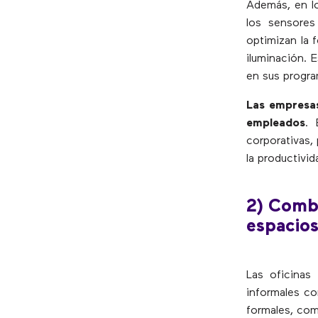
Además, en l
los sensores
optimizan la 
iluminación. 
en sus progr
Las empresas
empleados
. 
corporativas,
la productivid
2) Combi
espacios
Las oficinas
informales co
formales, com