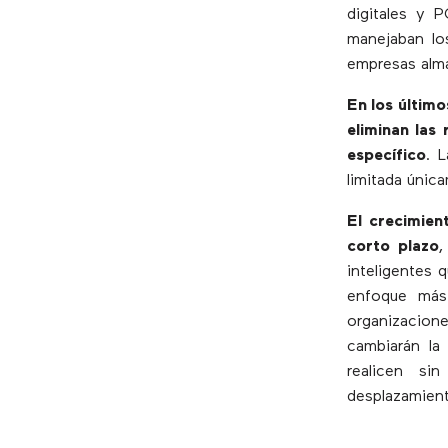
digitales y 
manejaban los
empresas alma
En los último
eliminan las 
específico
. 
limitada únic
El crecimien
corto plazo
,
inteligentes 
enfoque más
organizacion
cambiarán la
realicen si
desplazamien