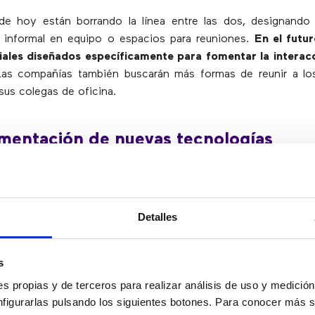
 de hoy están borrando la línea entre las dos, designando 
 informal en equipo o espacios para reuniones.
En el futu
iales diseñados específicamente para fomentar la interacc
Las compañías también buscarán más formas de reunir a los
us colegas de oficina.
mentación de nuevas tecnologías
oduciendo cambios a medida que las empresas se alejan 
 los portátiles, ofreciendo a los empleados opciones de 
Detalles
 herramientas de productividad dondequiera que estén.
speran más desarrollos en la informática de oficina, con
s
 integrado en el entorno de la oficina y más servicios qu
s propias y de terceros para realizar análisis de uso y medici
z y el reconocimiento facial. Asimismo, veremos trabaja
nfigurarlas pulsando los siguientes botones. Para conocer más s
ilizando más sistemas cognitivos o inteligentes, obteniend