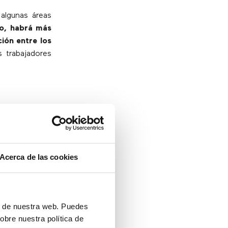
algunas áreas
ro, habrá más
ión entre los
 trabajadores
de los PC de
comunicación,
Acerca de las cookies
 más poder de
e dependen del
ón de nuestra web. Puedes
dores en cada
obre nuestra política de
o información