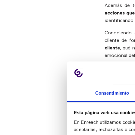
Además de t
acciones que 
identificando
Conociendo e
cliente de f
cliente
, qué 
emocional del
Por ejemplo,
incidencia en
descolgar la
resolución de
Consentimiento
4.
RES
Esta página web usa cookie
En Enreach utilizamos cookie
aceptarlas, rechazarlas o co
Según un est