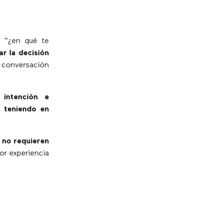
“¿en qué te
r la decisión
a conversación
 intención e
s teniendo en
a
no requieren
or experiencia