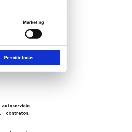
o o servicio,
Marketing
s,
restablecer
los agentes de
para resolver
Permitir todas
 clientes con
r
autoservicio
, contratos,