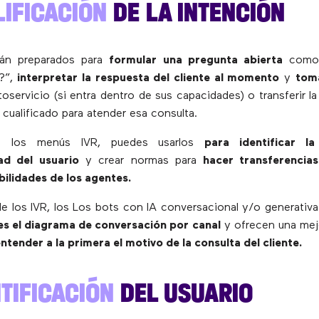
IFICACIÓN
DE LA INTENCIÓN
tán preparados para
formular una pregunta abierta
como 
?”,
interpretar la respuesta del cliente al momento
y
toma
toservicio (si entra dentro de sus capacidades) o transferir l
 cualificado para atender esa consulta.
ue los menús IVR, puedes usarlos
para identificar la
dad del usuario
y crear normas para
hacer transferencia
bilidades de los agentes.
de los IVR, los Los bots con IA conversacional y/o generativ
es el diagrama de conversación por canal
y ofrecen una mej
ntender a la primera el motivo de la consulta del cliente.
TIFICACIÓN
DEL USUARIO