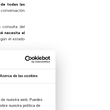
 de todas las
a conversación
 consulta del
é necesita el
egún el estado
que tiene una
ción antes de
rbal y en la
Acerca de las cookies
ES
ón de nuestra web. Puedes
obre nuestra política de
encargarse de