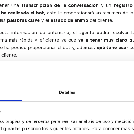
ener una
transcripción de la conversación
y un
registro
ha realizado el bot
, este le proporcionará un resumen de l
 las
palabras clave
y el
estado de ánimo
del cliente.
sta información de antemano, el agente podrá resolver la
orma más rápida y eficiente ya que
va a tener muy claro qu
no ha podido proporcionar el bot y, además,
qué tono usar
s
 cliente.
 si el bot ha detectado que un cliente está enfadado por
 su línea telefónica,
el agente conocerá toda esta informa
 llamada
y será mucho más eficaz en su comunicación ve
l problema.
Detalles
OLUCIÓN
DE CONSULTAS COMUN
s
s propias y de terceros para realizar análisis de uso y medici
nfigurarlas pulsando los siguientes botones. Para conocer más s
udio que hemos realizado recientemente
los bots pueden 