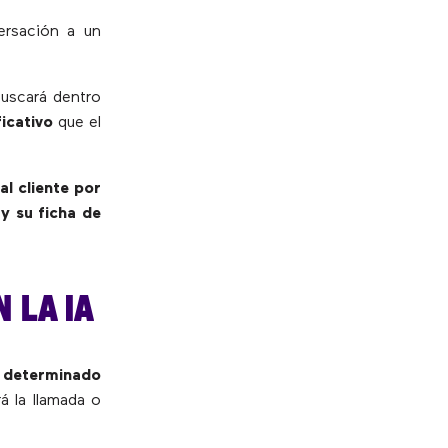
ersación a un
uscará dentro
ficativo
que el
al cliente por
y su ficha de
 LA IA
a determinado
rá la llamada o