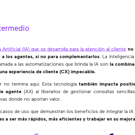
termedio
a Artificial (IA) que se desarrolla para la atención al cliente
no
r a los agentes, si no para complementarlos
. La inteligenci
umada a las automatizaciones que brinda la IA son
la combina
una experiencia de cliente (CX) impecable.
 no termina aquí. Esta tecnología
también impacta positi
de agente
(AX) al liberarlos de gestionar consultas sencillas
ivas donde no aportan valor.
casos de uso que demuestran los beneficios de integrar la IA
s a ser más rápidos, más eficientes y trabajar en su mejor