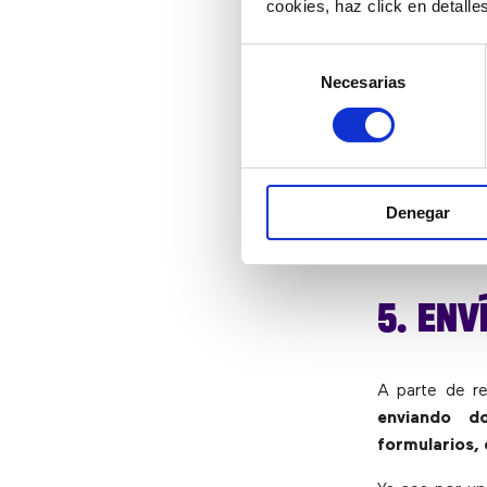
cookies, haz click en detall
resolver hast
Selección
Ya sea dar r
Necesarias
de
resolver una
i
consentimiento
una contrase
A final de cu
responder es
Denegar
consultas qu
necesidades 
5. ENV
A parte de re
enviando do
formularios, 