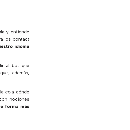
bla y entiende
ra los contact
uestro idioma
ir al bot que
ue, además,
 la cola dónde
 con nociones
 de forma más