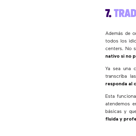
7.
TRA
Además de o
todos los idi
centers. No 
nativo si no 
Ya sea una c
transcriba l
responda al c
Esta funciona
atendemos en
básicas y qu
fluida y prof