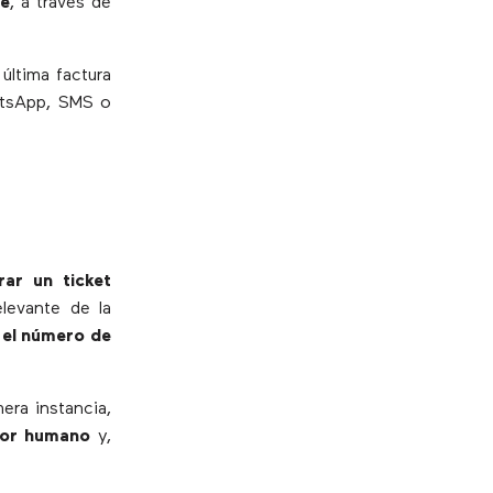
te
, a través de
 última factura
sApp, SMS o
rar un ticket
levante de la
e el número de
era instancia,
ror humano
y,