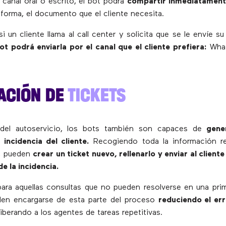
 canal oral o escrito, el bot podrá
compartir inmediatamen
taforma, el documento que el cliente necesita.
i un cliente llama al call center y solicita que se le envíe su
bot podrá enviarla por el canal que el cliente prefiera:
What
ACIÓN DE
TICKETS
del autoservicio, los bots también son capaces de
gene
 incidencia del cliente.
Recogiendo toda la información re
, pueden
crear un ticket nuevo, rellenarlo y enviar al client
e la incidencia.
ara aquellas consultas que no pueden resolverse en una prim
den encargarse de esta parte del proceso
reduciendo el er
iberando a los agentes de tareas repetitivas.