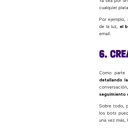
Ya sea por un
cualquier pla
Por ejemplo, s
de la luz,
el 
email.
6. CRE
Como parte 
detallando la
conversación
seguimiento d
Sobre todo, p
los bots pue
una vez más, l