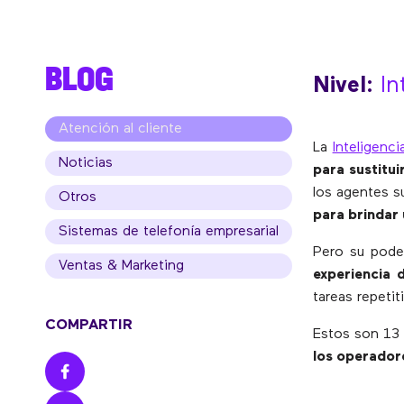
BLOG
Nivel:
In
Atención al cliente
La
Inteligenci
Noticias
para sustitui
los agentes s
Otros
para brindar 
Sistemas de telefonía empresarial
Pero su poder
Ventas & Marketing
experiencia 
tareas repetit
COMPARTIR
Estos son 13 
los operadore