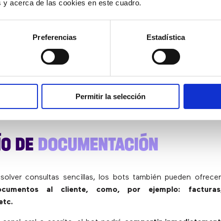
es y acerca de las cookies en este cuadro.
a un 80% de las consultas sencillas
de un contact center.
espuesta a las
preguntas frecuentes
(FAQs) de un product
Preferencias
Estadística
ncidencia técnica
que aparece en un manual de instruccione
ña
o
recomendar una línea de crédito
.
entas, los
AI Agents
, tanto de chat como de voz, liberan a 
te tipo de llamadas o mensajes
brindándoles más tiempo 
Permitir la selección
e requieran inteligencia emocional o atender a aquellos
especiales.
ÍO DE
DOCUMENTACIÓN
solver consultas sencillas, los bots también pueden ofrece
cumentos al cliente, como, por ejemplo: facturas
etc.