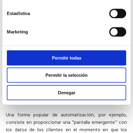
automatización, los contact center han de considerar
cómo
la automatización cambia la experiencia del
Estadística
cliente front-end, optimiza el flujo de trabajo y
mejora el compromiso del agente
.
Marketing
Aumentar el compromiso de los
clientes
Permitir todas
Al evaluar las oportunidades a través de estos cuatro
Permitir la selección
aspectos clave: clientes, rendimiento, agentes y
contact center, las organizaciones identificarán los
Denegar
mecanismos a través de los que la automatización
puede mejorar el compromiso de los clientes.
Una forma popular de automatización, por ejemplo,
consiste en proporcionar una “pantalla emergente” con
los datos de los clientes en el momento en que los