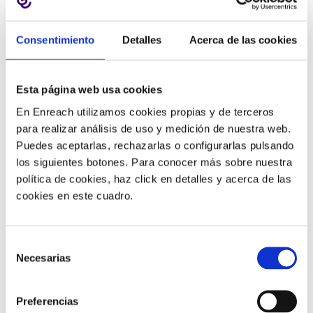
determinar las necesidades de los agentes. Un enfoque
centrado en el agente para la automatización funciona
Consentimiento
Detalles
Acerca de las cookies
de la misma manera (y produce el mismo tipo de
beneficios) que un enfoque centrado en el cliente.
Esta página web usa cookies
4.- Mejora la comprensión de la estrategia del
En Enreach utilizamos cookies propias y de terceros
contact center:
La baja apreciación de la
para realizar análisis de uso y medición de nuestra web.
automatización es un tema central del
estudio
de CCW
Puedes aceptarlas, rechazarlas o configurarlas pulsando
Digital. Esa falta de apreciación se manifiesta en la
los siguientes botones. Para conocer más sobre nuestra
medida que las empresas ven la automatización como
política de cookies, haz click en detalles y acerca de las
una forma de reducir costes en lugar de una forma de
cookies en este cuadro.
elevar el compromiso. También puede implicar que las
empresas vean la automatización como una forma de
realizar tareas individuales en lugar de una forma de
Selección
transformar la estrategia general de contacto con el
Necesarias
de
cliente.
consentimiento
Preferencias
Para maximizar el valor de las inversiones en