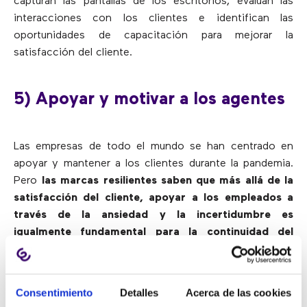
capturan las pantallas de los escritorios, evalúan las
interacciones con los clientes e identifican las
oportunidades de capacitación para mejorar la
satisfacción del cliente.
5) Apoyar y motivar a los agentes
Las empresas de todo el mundo se han centrado en
apoyar y mantener a los clientes durante la pandemia.
Pero
las marcas resilientes saben que más allá de la
satisfacción del cliente, apoyar a los empleados a
través de la ansiedad y la incertidumbre es
igualmente fundamental para la continuidad del
negocio y la supervivencia a largo plazo
.
Cuando los trabajadores se sienten apoyados, se
Consentimiento
Detalles
Acerca de las cookies
desempeñan mejor, lo que facilita el mantenimiento de