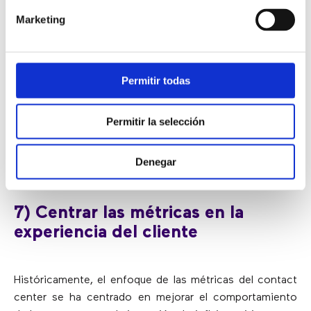
ofrecen donde están los clientes
.
Marketing
Con cada canal de servicio al cliente que se abre, se
están ofreciendo más facilidades. Pero los usuarios
esperan que todos los canales reflejen los mejores
Permitir todas
niveles de servicio y eficiencia. Por ello, hay que
asegurarse de que las aplicaciones móviles, sitios web,
Permitir la selección
mensajes de texto, chat, correo electrónico y
escritorios de agentes funcionen como un sistema
Denegar
coordinado dentro de un
call center omnicanal
.
7) Centrar las métricas en la
experiencia del cliente
Históricamente, el enfoque de las métricas del contact
center se ha centrado en mejorar el comportamiento