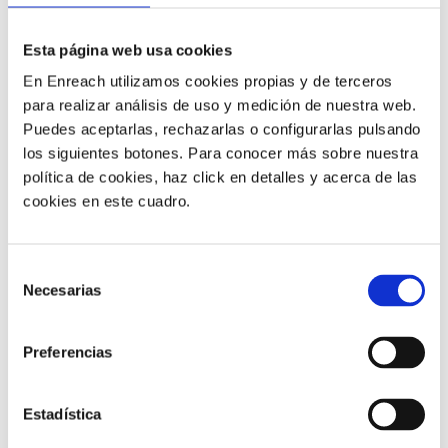
la continuidad del negocio en situaciones de crisis.
Los
programas de atención a los empleados también
Esta página web usa cookies
tienen un impacto a largo plazo en su compromiso,
En Enreach utilizamos cookies propias y de terceros
las tasas de rotación, la productividad, la lealtad y la
para realizar análisis de uso y medición de nuestra web.
retención, todos los cuales tienen beneficios
Puedes aceptarlas, rechazarlas o configurarlas pulsando
financieros cuantificables
.
los siguientes botones. Para conocer más sobre nuestra
política de cookies, haz click en detalles y acerca de las
6) Ofrecer un servicio omnicanal
cookies en este cuadro.
unificado
Selección
Necesarias
de
En un mundo siempre activo, en el que los dispositivos
consentimiento
móviles destacan por su importancia, la omnicanalidad
debería parecer una práctica recomendada obvia para
Preferencias
un call center.
El auge de las redes sociales, los
smartphones constantemente en la mano y la
Estadística
posibilidad de elección significa que las experiencias
del cliente que ganan lealtad son aquellas que se