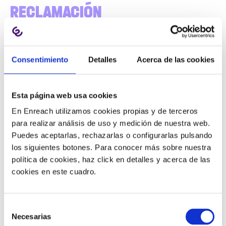
RECLAMACIÓN
Además de proporcionar una clave identificativa, el
equipo de atención al cliente
siempre deberá entregar
Consentimiento
Detalles
Acerca de las cookies
un justificante donde conste el porqué de la
reclamación, la fecha y la hora
.
Esta página web usa cookies
Si la consulta, queja, reclamación o la incidencia se
En Enreach utilizamos cookies propias y de terceros
comunica a través de una llamada telefónica,
para realizar análisis de uso y medición de nuestra web.
videollamada o mensajería instantánea,
la empresa
Puedes aceptarlas, rechazarlas o configurarlas pulsando
deberá grabar la conversación
(con el consentimiento
los siguientes botones. Para conocer más sobre nuestra
del cliente) e
indicar cómo acceder a ella
.
política de cookies, haz click en detalles y acerca de las
cookies en este cuadro.
En este caso se deberá
guardar una copia de la
grabación o la transcripción
hasta que se resuelva el
caso.
Selección
Necesarias
de
Este justificante
se entregará por la misma vía de