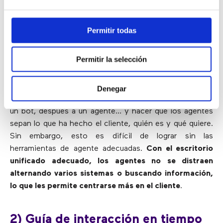
trabajo.
Todo esto es posible con un escritorio
unificado flexible
.
Permitir todas
Pero, ¿cuál es su impacto en el CX?
Tener acceso a la
información de CRM proporciona el historial y el
Permitir la selección
contexto que los agentes necesitan para personalizar
las interacciones basándose en la comprensión del
cliente
. Los usuarios han de tener la opción de
Denegar
comenzar su consulta en la web o en el móvil, luego ir a
un bot, después a un agente… y hacer que los agentes
sepan lo que ha hecho el cliente, quién es y qué quiere.
Sin embargo, esto es difícil de lograr sin las
herramientas de agente adecuadas.
Con el escritorio
unificado adecuado, los agentes no se distraen
alternando varios sistemas o buscando información,
lo que les permite centrarse más en el cliente
.
2) Guía de interacción en tiempo