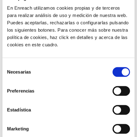
En Enreach utilizamos cookies propias y de terceros
Obtener la aceptación de los agentes para la estrategia
para realizar análisis de uso y medición de nuestra web.
de CX es fundamental para una ejecución exitosa. Y
Puedes aceptarlas, rechazarlas o configurarlas pulsando
para ofrecer una experiencia de cliente satisfactoria,
los siguientes botones. Para conocer más sobre nuestra
los agentes necesitan las
herramientas técnicas
política de cookies, haz click en detalles y acerca de las
adecuadas
.
cookies en este cuadro.
1) Escritorio de agente unificado
Selección
Necesarias
de
consentimiento
Una interfaz única que incluya todo lo que los agentes
Preferencias
necesitan para atender a los clientes engloba todas las
herramientas necesarias para ofrecer experiencias
omnicanal sin problemas, desde la gestión de
Estadística
contactos y los datos y la
funcionalidad de CRM
,
pasando por los paneles de control de los agentes, el
Marketing
coaching integrado en tiempo real y los horarios de