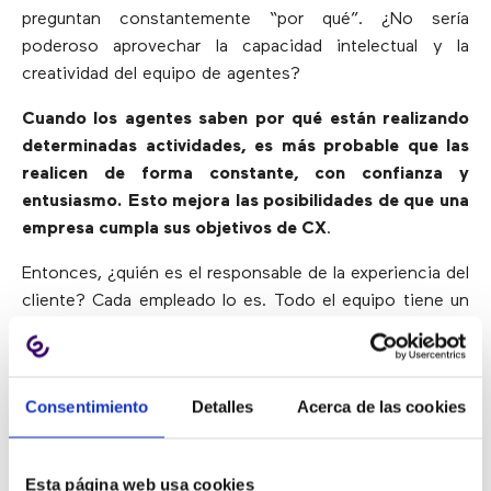
preguntan constantemente “por qué”. ¿No sería
poderoso aprovechar la capacidad intelectual y la
creatividad del equipo de agentes?
Cuando los agentes saben por qué están realizando
determinadas actividades, es más probable que las
realicen de forma constante, con confianza y
entusiasmo. Esto mejora las posibilidades de que una
empresa cumpla sus objetivos de CX
.
Entonces, ¿quién es el responsable de la experiencia del
cliente? Cada empleado lo es. Todo el equipo tiene un
papel fundamental que desempeñar.
3 herramientas del call center
Consentimiento
Detalles
Acerca de las cookies
para ayudar a tener éxito a los
agentes
Esta página web usa cookies