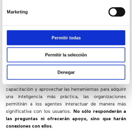
puntos débiles de los usuarios, mientras que la
Marketing
planificación estratégica (y los canales digitales más
robustos) ofrecerá una solución.
Automatizar las
tareas de memoria y mejorar la base de
conocimientos facilitará la vida de los agentes
.
Permitir todas
3) Capacitar a los agentes para
Permitir la selección
hacer conexiones
Denegar
Al liberarlos de tareas transaccionales, mejorar la
capacitación y aprovechar las herramientas para adquirir
una inteligencia más práctica, las organizaciones
permitirán a los agentes interactuar de manera más
significativa con los usuarios.
No sólo responderán a
las preguntas ni ofrecerán apoyo, sino que harán
conexiones con ellos
.