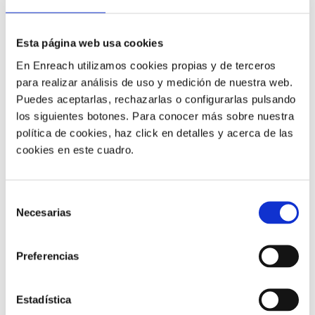
Con un marco de compromiso digital más sólido, una
organización puede respetar las preferencias de canal,
Esta página web usa cookies
ofrecer un servicio más rápido, mejorar la productividad
En Enreach utilizamos cookies propias y de terceros
de los agentes, eliminar puntos de fractura experiencial
para realizar análisis de uso y medición de nuestra web.
y recopilar una inteligencia más accionable sobre la
Puedes aceptarlas, rechazarlas o configurarlas pulsando
confianza y el comportamiento de los usuarios.
Las
los siguientes botones. Para conocer más sobre nuestra
herramientas de inteligencia artificial y de
política de cookies, haz click en detalles y acerca de las
autoservicio más fuertes aumentan la comodidad del
cookies en este cuadro.
usuario y aumentan la productividad de los agentes
.
Selección
2) Reducir el esfuerzo y los puntos
Necesarias
de
de dolor
consentimiento
Preferencias
Las organizaciones reconocen la importancia de reducir
la fricción tanto para los usuarios como para los
Estadística
agentes. El mapeo de viajes ayudará a identificar los