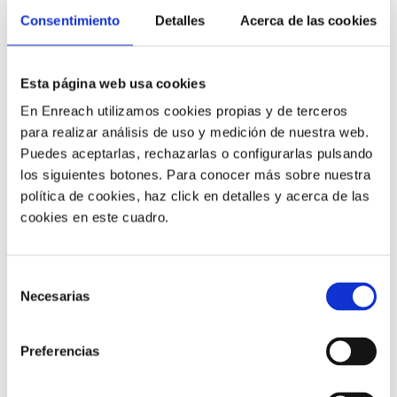
Consentimiento
Detalles
Acerca de las cookies
Los usuarios actuales se comunican con las empresas a
través de una variedad de canales que incluyen correo
Esta página web usa cookies
electrónico, chat, autoservicio e incluso SMS, y
En Enreach utilizamos cookies propias y de terceros
esperan una experiencia perfecta en todos ellos.
para realizar análisis de uso y medición de nuestra web.
Cuando los usuarios llaman a los centros de atención
Puedes aceptarlas, rechazarlas o configurarlas pulsando
al cliente de las compañías, esperan que los agentes
los siguientes botones. Para conocer más sobre nuestra
sepan quiénes son y por qué están llamando
.
política de cookies, haz click en detalles y acerca de las
cookies en este cuadro.
Un sistema de tickets facilita la mejora de la
experiencia del cliente, brindando un soporte
continuo y uniforme en todos los canales
. De este
Selección
modo, los agentes podrían contestar una llamada
Necesarias
de
telefónica con la pregunta: “¿Llama por el correo
consentimiento
electrónico que envió esta mañana?”, o responder a un
Preferencias
chat con “¿Sería más fácil hablarlo por teléfono?”.