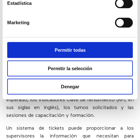
Estadística
5) Mejora de la programación
Marketing
La programación óptima es uno de los mayores retos
para los call center actuales. Esta tarea se puede realizar
manualmente con un pequeño número de agentes,
Permitir todas
generalmente no más de diez. Sin embargo,
el
software es necesario para la programación a
Permitir la selección
medida que el número de agentes aumenta
por
encima de este número. La razón principal por la que la
programación es compleja es porque depende de
Denegar
muchos factores, incluido el volumen de llamadas
esperado, los indicadores clave de rendimiento (KPI, en
sus siglas en inglés), los turnos solicitados y las
sesiones de capacitación y formación.
Un sistema de tickets puede proporcionar a los
supervisores la información que necesitan para