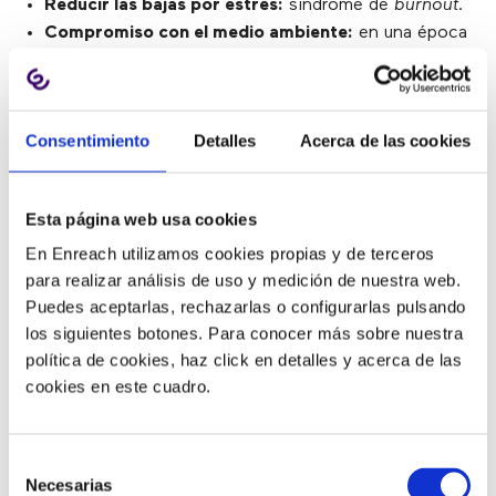
Reducir las bajas por estrés:
síndrome de
burnout
.
Compromiso con el medio ambiente:
en una época
claramente marcada por el compromiso con la
sostenibilidad, un call center que contribuya a reducir
la contaminación (cuando se habla de
Consentimiento
Detalles
Acerca de las cookies
desplazamientos) siempre será bien visto por los
potenciales clientes.
Esta página web usa cookies
Retos del trabajo híbrido en el
En Enreach utilizamos cookies propias y de terceros
contact center
para realizar análisis de uso y medición de nuestra web.
Puedes aceptarlas, rechazarlas o configurarlas pulsando
los siguientes botones. Para conocer más sobre nuestra
política de cookies, haz click en detalles y acerca de las
Si bien es cierto que el trabajo híbrido tiene muchos
cookies en este cuadro.
beneficios a la hora de gestionar la atención al cliente,
también existen diferentes retos a la hora de trabajar
para que el nivel de servicio no se vea afectado. En
Selección
este post hemos analizado algunas de las claves para
Necesarias
de