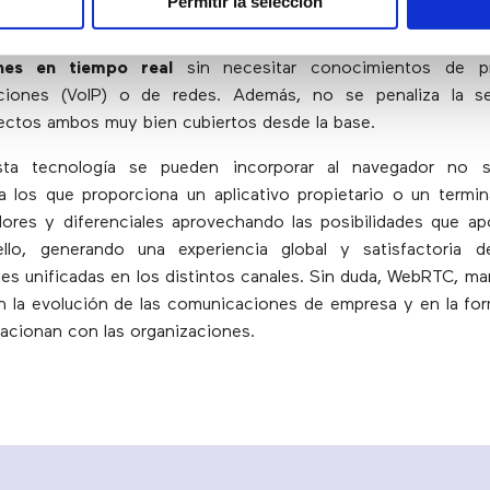
Permitir la selección
a del desarrollador de servicios, la potencia viene dada por e
llador de aplicaciones web puede construir apli
nes en tiempo real
sin necesitar conocimientos de p
ciones (VoIP) o de redes. Además, no se penaliza la se
ectos ambos muy bien cubiertos desde la base.
sta tecnología se pueden incorporar al navegador no só
 los que proporciona un aplicativo propietario o un termina
ores y diferenciales aprovechando las posibilidades que a
lo, generando una experiencia global y satisfactoria d
s unificadas en los distintos canales. Sin duda, WebRTC, ma
 la evolución de las comunicaciones de empresa y en la fo
elacionan con las organizaciones.