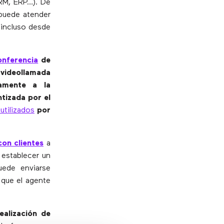
M, ERP…). De
 puede atender
 incluso desde
onferencia
de
videollamada
tamente a la
ntizada por el
tilizados
por
on clientes
a
 establecer un
uede enviarse
 que el agente
ealización de