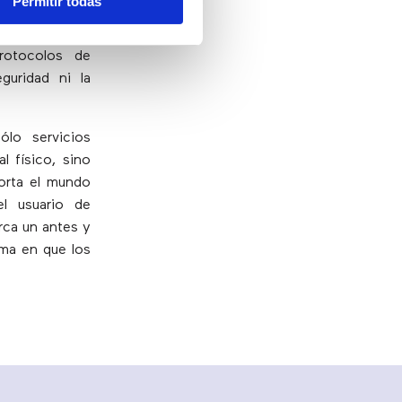
Permitir todas
l hecho de que
caciones de
rotocolos de
guridad ni la
lo servicios
l físico, sino
porta el mundo
el usuario de
rca un antes y
rma en que los