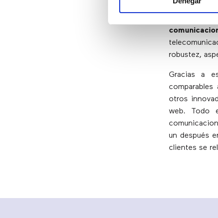
Denegar
punto de vist
un desarro
comunicacio
telecomunica
robustez, asp
Gracias a e
comparables a
otros innovad
web. Todo el
comunicacione
un después en
clientes se r