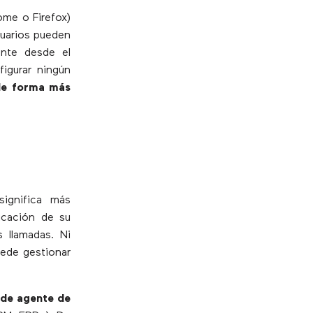
me o Firefox)
suarios pueden
ente desde el
figurar ningún
de forma más
ignifica más
ficación de su
s llamadas. Ni
uede gestionar
 de agente de