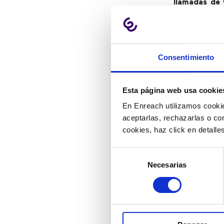
llamadas de 
natural y ad
navegador.
Estos ejempl
Consentimiento
desarrollable
a los
prove
permite incor
Esta página web usa cookie
solución y o
En Enreach utilizamos cookie
propietario o
aceptarlas, rechazarlas o co
usuario coher
cookies, haz click en detall
Selección
¿Qué apo
Necesarias
de
comunic
consentimiento
La “webificac
más rápida y 