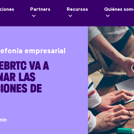
ciones
Partners
Recursos
Quiénes som
lefonía empresarial
EBRTC VA A
NAR LAS
IONES DE
min