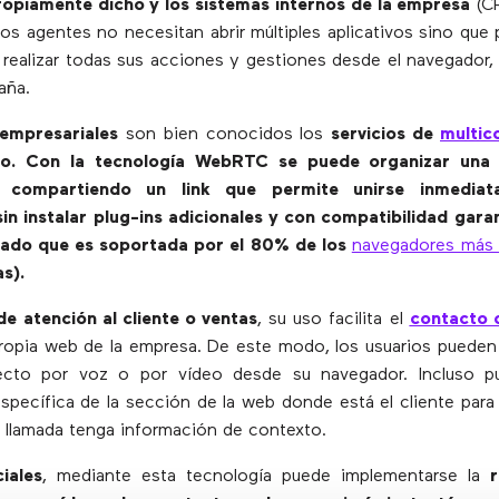
propiamente dicho y los sistemas internos de la empresa
(CR
los agentes no necesitan abrir múltiples aplicativos sino que
y realizar todas sus acciones y gestiones desde el navegador,
aña.
empresariales
son bien conocidos los
servicios de
multic
eo. Con la tecnología WebRTC se puede organizar una 
 compartiendo un link que permite unirse inmedia
in instalar plug-ins adicionales y con compatibilidad gara
ado que es soportada por el 80% de los
navegadores más u
as).
de atención al cliente o ventas
, su uso facilita el
contacto c
propia web de la empresa. De este modo, los usuarios pueden
ecto por voz o por vídeo desde su navegador. Incluso p
specífica de la sección de la web donde está el cliente para
a llamada tenga información de contexto.
iales
, mediante esta tecnología puede implementarse la
r