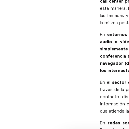
call center 
esta manera, 
las llamadas 
la misma pest
En
entornos 
audio o víd
simplemente
conferencia s
navegador (d
los internaut
En el
sector 
través de la 
contacto dir
información e
que atiende l
En
redes soc