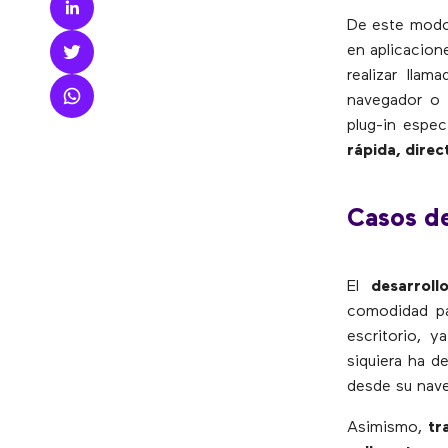
De este modo
en aplicacion
realizar lla
navegador o a
plug-in espec
rápida, direct
Casos d
El
desarrol
comodidad p
escritorio, y
siquiera ha d
desde su nav
Asimismo,
tr