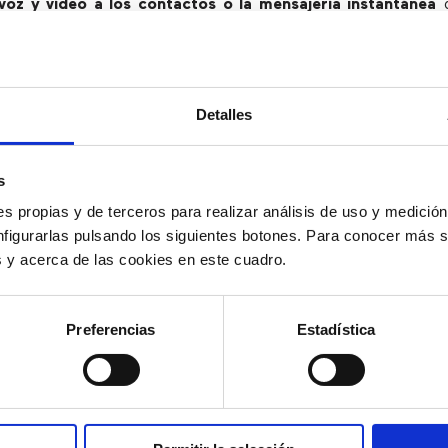
voz y vídeo a los contactos o la mensajería instantánea
d
ecuada, asegurando el funcionamiento correcto al estar
os o casos de uso son tan sólo algunas muestras de tipo
Detalles
s y que demuestran las
enormes posibilidades que ofrece es
edores de soluciones de comunicaciones unificadas
. Es
porar de forma nativa y sencilla el navegador como un “termi
s
frecer así servicios comparables a los que proporciona 
s propias y de terceros para realizar análisis de uso y medici
 un terminal físico. Todo ello, además, consiguiendo una 
nfigurarlas pulsando los siguientes botones. Para conocer más s
ente en todos los canales.
es y acerca de las cookies en este cuadro.
rta WebRTC a la industria de las
Preferencias
Estadística
aciones unificadas?
ión” de las comunicaciones facilita el desarrollo de servi
sencilla que en los servicios tradicionales de comunicaci