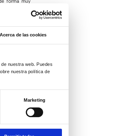
e forma muy
 basado en el
s de servicio
Acerca de las cookies
ta tecnología
ta tecnología
nal” más de su
un aplicativo
ón de nuestra web. Puedes
experiencia de
obre nuestra política de
Marketing
cios de manera
ones. Desde el