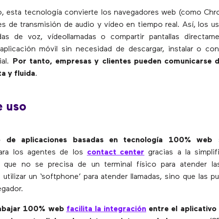
, esta tecnología convierte los navegadores web (como Chro
es de transmisión de audio y vídeo en tiempo real. Así, los u
madas de voz, vídeollamadas o compartir pantallas directam
plicación móvil sin necesidad de descargar, instalar o con
ial.
Por tanto, empresas y clientes pueden comunicarse 
a y fluida
.
e uso
lo de aplicaciones basadas en tecnología 100% web
s
ara los agentes de los
contact center
gracias a la simpli
a que no se precisa de un terminal físico para atender la
e utilizar un ‘softphone’ para atender llamadas, sino que las p
egador.
abajar 100% web
facilita la integración
entre el aplicativo