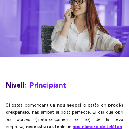
Nivell:
Principiant
Si estàs començant
un nou negoci
o estàs en
procés
d’expansió
, has arribat al post perfecte. El dia que obri
les portes (metafòricament o no) de la teva
empresa,
necessitaràs tenir un
nou número de telèfon
.