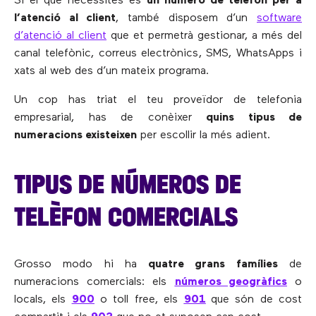
Si el que necessites és
un número de telèfon per a
l’atenció al client
, també disposem d’un
software
d’atenció al client
que et permetrà gestionar, a més del
canal telefònic, correus electrònics, SMS, WhatsApps i
xats al web des d’un mateix programa.
Un cop has triat el teu proveïdor de telefonia
empresarial, has de conèixer
quins tipus de
numeracions existeixen
per escollir la més adient.
TIPUS DE NÚMEROS DE
TELÈFON COMERCIALS
Grosso modo hi ha
quatre grans famílies
de
numeracions comercials: els
números geogràfics
o
locals, els
900
o toll free, els
901
que són de cost