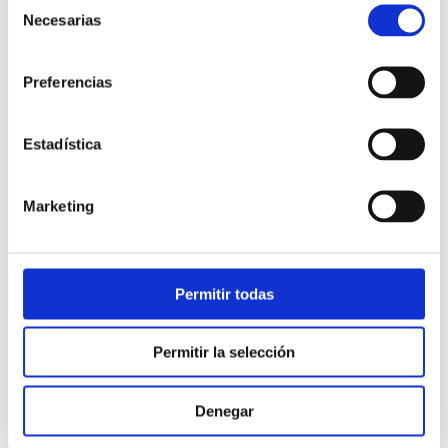
Inconvenients:
Suposen un cost addicional per a la
Necesarias
de
teva empresa.
consentimiento
Contractar
Preferencias
2. LÍNIES 900
Estadística
Què són:
Els números 900 són coneguts com a
Marketing
números d’atenció gratuïta per al client.
Característiques:
Són obligatoris per a totes les
empreses de serveis bàsics (aigua, llum, gas, etc.) i la
Permitir todas
resta de les empreses amb departaments d’atenció al
client gairebé sempre els utilitzen.
Permitir la selección
Avantatges:
Transmeten confiança a les persones que
truquen perquè tenen la tranquil·litat que no pagaran per
Denegar
la trucada.