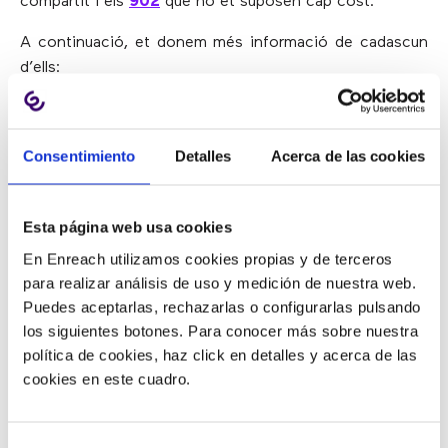
compartit i els
902
que no et suposen cap cost.
A continuació, et donem més informació de cadascun
d’ells:
1. NÚMEROS GEOGRÀFICS
Consentimiento
Detalles
Acerca de las cookies
Què són:
Els geogràfics són números locals tant en
Esta página web usa cookies
l’àmbit nacional com internacional.
En Enreach utilizamos cookies propias y de terceros
Característiques:
Et permeten tenir una numeració
para realizar análisis de uso y medición de nuestra web.
local de qualsevol part del món sense necessitat de
Puedes aceptarlas, rechazarlas o configurarlas pulsando
tenir una seu física en aquest país.
los siguientes botones. Para conocer más sobre nuestra
política de cookies, haz click en detalles y acerca de las
Avantatges:
Transmeten molta proximitat i confiança a
cookies en este cuadro.
les persones que truquen perquè reconeixen el prefix de
la seva regió.
Selección