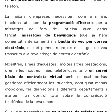
en
les prestacions que tindràs associades
a la línia de
telèfon.
La majoria d’empreses necessiten, com a mínim,
funcionalitats com la
programació d’horaris
per a
missatges de fora de l’oficina quan estàs
tancat,
missatges de benvinguda
(que ja hem
comentat anteriorment) i la
bústia de veu per correu
electrònic
, que et permet rebre els missatges de veu
transcrits a la teva adreça de correu electrònic.
Nosaltres, a més d’aquestes i moltes altres prestacions,
oferim les nostres línies telefòniques amb
un servei
bàsic de centraleta virtual
amb el qual podràs
gestionar eficientment les trucades, configurar menús
d’opcions, fer derivacions a diferents departaments i
mantenir un control total sobre la comunicació
telefònica de la teva empresa.