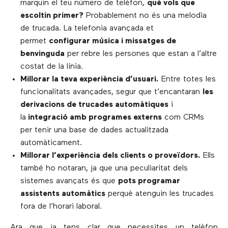
marquin el teu número de telèfon,
què vols que
escoltin primer?
Probablement no és una melodia
de trucada. La telefonia avançada et
permet
configurar música i missatges de
benvinguda
per rebre les persones que estan a l’altre
costat de la línia.
Millorar la teva experiència d’usuari.
Entre totes les
funcionalitats avançades, segur que t’encantaran
les
derivacions de trucades automàtiques
i
la
integració amb programes externs
com CRMs
per tenir una base de dades actualitzada
automàticament.
Millorar l’experiència dels clients o proveïdors.
Ells
també ho notaran, ja que una peculiaritat dels
sistemes avançats és que
pots programar
assistents automàtics
perquè atenguin les trucades
fora de l’horari laboral.
Ara que ja tens clar que necessites un telèfon