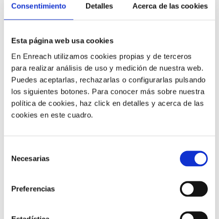
Consentimiento
Detalles
Acerca de las cookies
TU TELEFONÍA, SIEMPRE BAJO
Esta página web usa cookies
CONTROL
En Enreach utilizamos cookies propias y de terceros
para realizar análisis de uso y medición de nuestra web.
Gestiona toda tu numeración y líneas 902 a través de
Puedes aceptarlas, rechazarlas o configurarlas pulsando
un único panel de control. Una herramienta práctica e
los siguientes botones. Para conocer más sobre nuestra
intuitiva, accesible las 24 horas desde cualquier
dispositivo conectado a internet. Nunca ha sido tan
política de cookies, haz click en detalles y acerca de las
fácil gestionar tu telefonía y conocer en tiempo real
cookies en este cuadro.
toda la información de tu plan.
Selección
Necesarias
de
consentimiento
Preferencias
Estadística