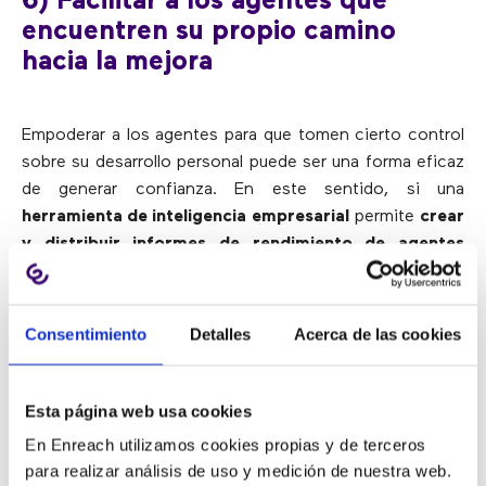
6) Facilitar a los agentes que
encuentren su propio camino
hacia la mejora
Empoderar a los agentes para que tomen cierto control
sobre su desarrollo personal puede ser una forma eficaz
de generar confianza. En este sentido, si una
herramienta de inteligencia empresarial
permite
crear
y distribuir informes de rendimiento de agentes
individuales
, es conveniente utilizarlos para permitir que
los agentes aprovechen los datos y descubran su
propio camino hacia la mejora.
Consentimiento
Detalles
Acerca de las cookies
7) Pensar en una solución de
Esta página web usa cookies
análisis de habla (Speech
En Enreach utilizamos cookies propias y de terceros
Analytics)
para realizar análisis de uso y medición de nuestra web.