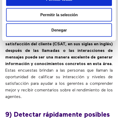
clientes
Permitir la selección
Tanto las circunstancias de los clientes como las de los
agentes han cambiado drásticamente, sin duda
Denegar
afectando a la forma en que ambos interactuarán.
Tener la capacidad de ejecutar encuestas de
satisfacción del cliente (CSAT, en sus siglas en inglés)
después de las llamadas o las interacciones de
mensajes puede ser una manera excelente de generar
información y conocimientos concretos en esta área
.
Estas encuestas brindan a las personas que llaman la
oportunidad de calificar su interacción y niveles de
satisfacción para ayudar a los gerentes a comprender
mejor y recibir comentarios sobre el rendimiento de los
agentes.
9) Detectar rápidamente posibles