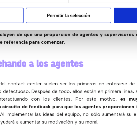
mente del tamaño del call center, es importante mantener 
Permitir la selección
agentes y supervisores. La proporción exacta dependerá de
el volumen y la ubicación de los agentes, entre otros asp
cluyen de que una proporción de agentes y supervisores 
e referencia para comenzar
.
chando a los agentes
del contact center suelen ser los primeros en enterarse de
 defectuoso. Después de todo, ellos están en primera línea, 
nteractuando con los clientes. Por este motivo,
es mu
n circuito de feedback para que los agentes proporcionen 
 Al implementar las ideas del equipo, no sólo aumentará su ef
yudará a aumentar su motivación y su moral.