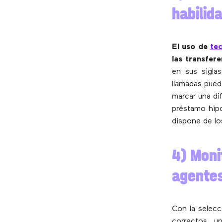
habilid
El uso de
te
las transfer
en sus sigla
llamadas pued
marcar una dif
préstamo hipo
dispone de lo
4) Moni
agentes
Con la selecc
correctos, u