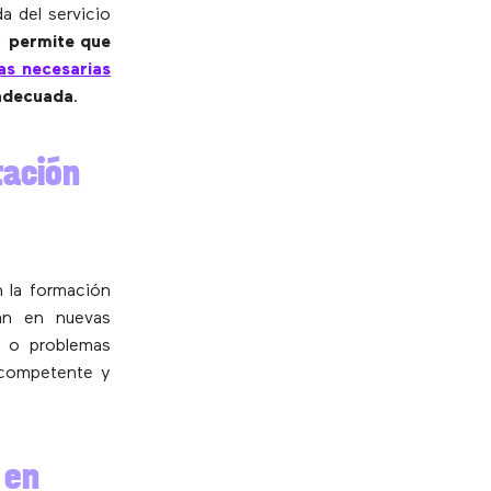
a del servicio
y
permite que
as necesarias
 adecuada
.
tación
n la formación
an en nuevas
s o problemas
s competente y
 en