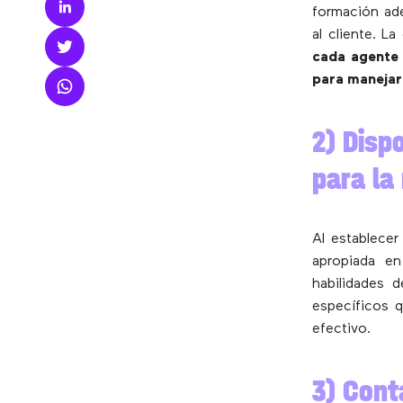
formación ade
al cliente. L
cada agente 
para manejar 
2) Disp
para la
Al establecer
apropiada e
habilidades 
específicos q
efectivo.
3) Cont