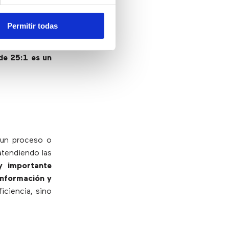
una proporción
Permitir todas
 los servicios
ectos, pero
los
de 25:1 es un
 un proceso o
atendiendo las
y importante
información y
iciencia, sino