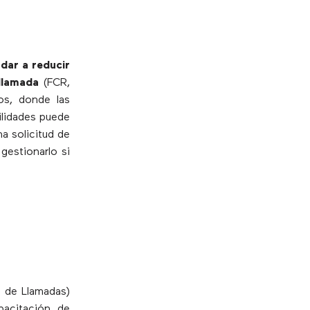
dar a reducir
 llamada
(FCR,
os, donde las
ilidades puede
na solicitud de
gestionarlo si
o de Llamadas)
pacitación de