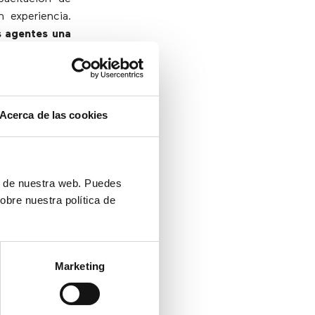
 experiencia.
s agentes una
ecesita ayuda,
Acerca de las cookies
ros del equipo
ón de nuestra web. Puedes
tes. Así, los
obre nuestra política de
al resto de la
agentes
Marketing