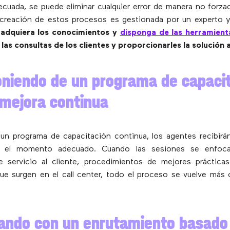
cuada, se puede eliminar cualquier error de manera no forzad
a creación de estos procesos es gestionada por un experto 
adquiera los conocimientos y
disponga de las herramient
las consultas de los clientes y proporcionarles la solución
oniendo de un programa de capaci
 mejora continua
 un programa de capacitación continua, los agentes recibirá
n el momento adecuado. Cuando las sesiones se enfoc
de servicio al cliente, procedimientos de mejores práctica
ue surgen en el call center, todo el proceso se vuelve má
ando con un enrutamiento basado