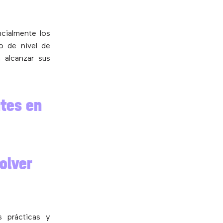
ncialmente los
do de nivel de
 alcanzar sus
ntes en
olver
 prácticas y