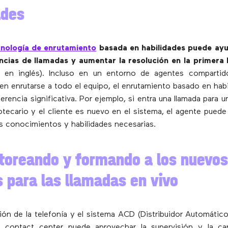
ades
cnología de enrutamiento
basada en habilidades puede ayu
encias de llamadas y aumentar la resolución en la primera
s en inglés). Incluso en un entorno de agentes compartid
en enrutarse a todo el equipo, el enrutamiento basado en hab
erencia significativa. Por ejemplo, si entra una llamada para u
tecario y el cliente es nuevo en el sistema, el agente puede 
s conocimientos y habilidades necesarias.
toreando y formando a los nuevos
 para las llamadas en vivo
ión de la telefonía y el sistema ACD (Distribuidor Automátic
n contact center puede aprovechar la supervisión y la ca