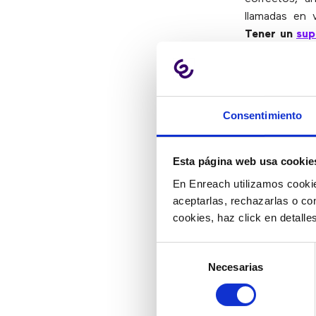
llamadas en 
Tener un
sup
sensación de
el supervisor 
5) Prop
Consentimiento
Esta página web usa cookie
Con un chat e
En Enreach utilizamos cookie
y supervisor
aceptarlas, rechazarlas o co
agentes puede
cookies, haz click en detall
organización s
Selección
6) Teni
Necesarias
de
consentimiento
y super