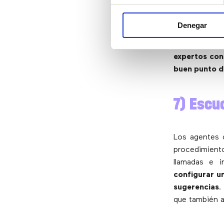
Independiente
Denegar
favorable de 
que brinde, 
expertos con
buen punto d
7) Escu
Los agentes 
procedimiento
llamadas e i
configurar u
sugerencias
.
que también a