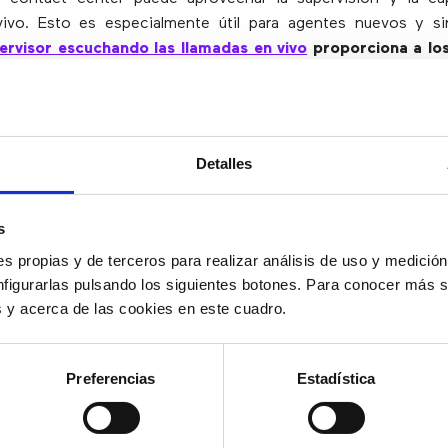
vivo. Esto es especialmente útil para agentes nuevos y sin
ervisor escuchando las llamadas en vivo
proporciona a lo
 confianza y seguridad
. Si el agente comienza a vacilar o n
puede orientarle.
orcionando un chat entre agentes
Detalles
s
ntre agentes, éstos pueden utilizar la pericia de otros miemb
s propias y de terceros para realizar análisis de uso y medici
es más experimentados mientras brindan soporte a los clien
nfigurarlas pulsando los siguientes botones. Para conocer más s
n aumentar su eficacia haciendo preguntas en tiempo real 
es y acerca de las cookies en este cuadro.
in que el cliente se dé cuenta.
endo una proporción favorable de 
Preferencias
Estadística
visores