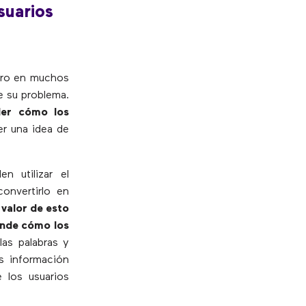
suarios
pero en muchos
e su problema.
der cómo los
er una idea de
n utilizar el
convertirlo en
l valor de esto
ende cómo los
las palabras y
s información
 los usuarios