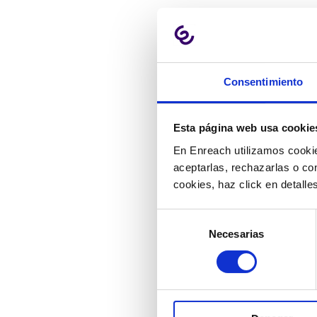
3) Garan
para sat
Consentimiento
¿Qué es la 
percepciones
Esta página web usa cookie
expectativas 
En Enreach utilizamos cookie
solución clar
aceptarlas, rechazarlas o co
cuando coin
cookies, haz click en detall
satisfacción 
positiva al cli
Selección
Necesarias
de
La inteligenc
consentimiento
aprender cuá
detalles espe
soporte, la c
usuario pue