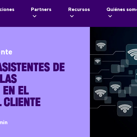
ciones
Partners
Recursos
Quiénes som
ente
SISTENTES DE
 LAS
 EN EL
L CLIENTE
min