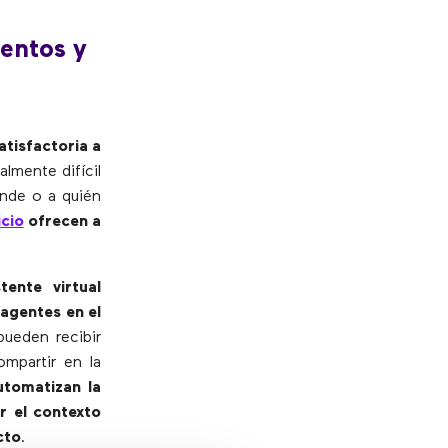
entos y
atisfactoria a
lmente difícil
ónde o a quién
cio
ofrecen a
stente virtual
agentes en el
pueden recibir
ompartir en la
utomatizan la
r el contexto
cto
.