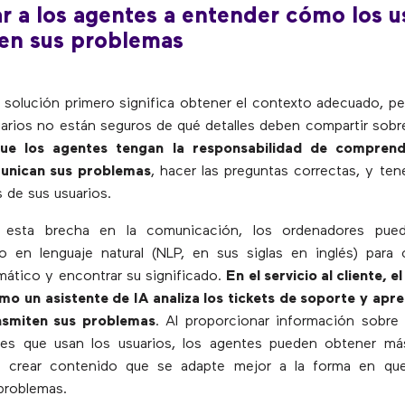
r a los agentes a entender cómo los u
ten sus problemas
 solución primero significa obtener el contexto adecuado, 
uarios no están seguros de qué detalles deben compartir sobr
ue los agentes tengan la responsabilidad de compren
unican sus problemas
, hacer las preguntas correctas, y ten
s de sus usuarios.
 esta brecha en la comunicación, los ordenadores puede
 en lenguaje natural (NLP, en sus siglas en inglés) para 
mático y encontrar su significado.
En el servicio al cliente, e
mo un asistente de IA analiza los tickets de soporte y apr
nsmiten sus problemas
. Al proporcionar información sobre 
es que usan los usuarios, los agentes pueden obtener má
y crear contenido que se adapte mejor a la forma en que
problemas.