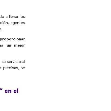
do a llenar los
ación, agentes
s.
proporcionar
sar un mejor
su servicio al
s precisas, se
” en el