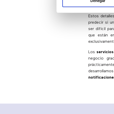
Denegar
cliente
.
Estos detalle
predecir si u
ser difícil p
que están e
exclusivamente
Los
servicios
negocio gra
prácticament
desarrollamo
notificacione