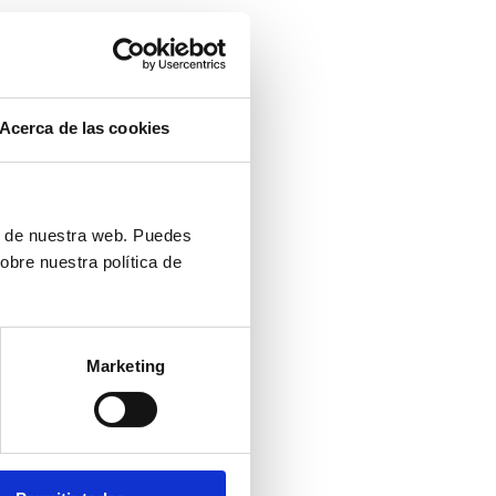
rmados
Acerca de las cookies
ativas y sus
iente, tienen
e atento y una
ón de nuestra web. Puedes
a interacción,
obre nuestra política de
untuación de
na experiencia
Marketing
e soporte para
ctativas. Los
e un ticket de
lizadas por el
isfacción del