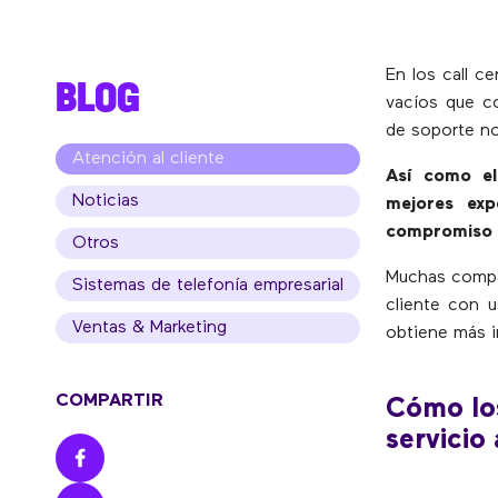
En los call ce
BLOG
vacíos que co
de soporte no
Atención al cliente
Así como el
Noticias
mejores exp
compromiso d
Otros
Muchas compañ
Sistemas de telefonía empresarial
cliente con u
Ventas & Marketing
obtiene más 
COMPARTIR
Cómo los
servicio 