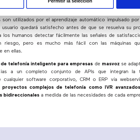
Permitir la selección
s son utilizados por el aprendizaje automático impulsado po
n usuario quedará satisfecho antes de que se resuelva su p
ara los humanos detectar fácilmente las señales de satisfacci
n riesgo, pero es mucho más fácil con las máquinas qu
 en ellas.
 de telefonía inteligente para empresas
de
masvoz
se adapt
cias a un completo conjunto de APIs que integran la t
e cualquier software corporativo, CRM o ERP vía webserv
s
proyectos complejos de telefonía como IVR avanzados
s bidireccionales
a medida de las necesidades de cada empre