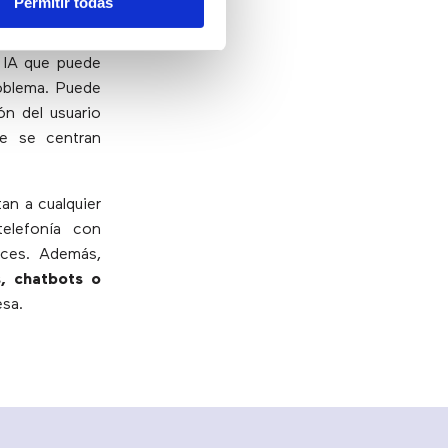
Permitir todas
r IA que puede
roblema. Puede
ón del usuario
e se centran
an a cualquier
elefonía con
ices. Además,
, chatbots o
sa.