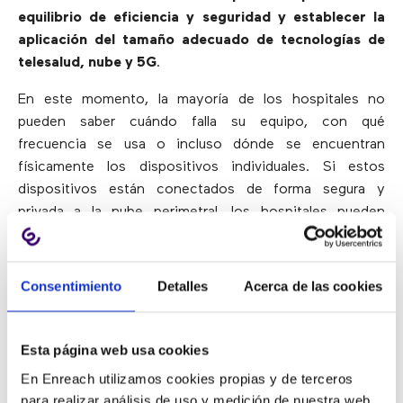
equilibrio de eficiencia y seguridad y establecer la
aplicación del tamaño adecuado de tecnologías de
telesalud, nube y 5G
.
En este momento, la mayoría de los hospitales no
pueden saber cuándo falla su equipo, con qué
frecuencia se usa o incluso dónde se encuentran
físicamente los dispositivos individuales. Si estos
dispositivos están conectados de forma segura y
privada a la nube perimetral, los hospitales pueden
monitorearlos.
Esto conduce a una mejor gestión de
los costes y las operaciones, ya que los centros
hospitalarios tienen la oportunidad de optimizar el
Consentimiento
Detalles
Acerca de las cookies
uso de los equipos, rastrear la ubicación de las
máquinas y predecir cualquier necesidad de
mantenimiento o reemplazo
.
Esta página web usa cookies
En Enreach utilizamos cookies propias y de terceros
Las aplicaciones de IA funcionan en una dinámica
para realizar análisis de uso y medición de nuestra web.