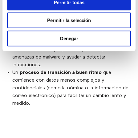
Permitir todas
Proveedores de nube confiables
que pueden
respaldar el nivel de continuidad comercial y
recuperación de datos.
Permitir la selección
Medidas de seguridad
que se alineen con los
riesgos, tanto actuales como futuros.
Denegar
Una comprensión de los patrones normales de
tráfico de datos
que podrían apuntar a posibles
amenazas de malware y ayudar a detectar
infracciones.
Un
proceso de transición a buen ritmo
que
comience con datos menos complejos y
confidenciales (como la nómina o la información de
correo electrónico) para facilitar un cambio lento y
medido.