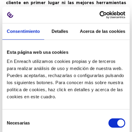
cliente en primer lugar ni las mejores herramientas
para ayudarlos a alcanzar sus objetivos”
.
Los análisis avanzados pueden ayudar a las
organizaciones a comprender mejor el Customer
Consentimiento
Detalles
Acerca de las cookies
Journey, analizar lo que quieren los clientes y cómo
se sienten cuando intentan realizar transacciones con
Esta página web usa cookies
la empresa
, y por qué se ponen en contacto con el
servicio de atención al cliente, todo lo cual puede
En Enreach utilizamos cookies propias y de terceros
ayudar a las organizaciones a identificar oportunidades
para realizar análisis de uso y medición de nuestra web.
de autoservicio.
Al automatizar las tareas desde el
Puedes aceptarlas, rechazarlas o configurarlas pulsando
principio, las empresas aceleran los beneficios y
los siguientes botones. Para conocer más sobre nuestra
evitan ciclos repetitivos y costosos de prueba y
política de cookies, haz click en detalles y acerca de las
error
.
cookies en este cuadro.
Así, aprovechar las interacciones asistidas por agentes
puede ayudar a las empresas a identificar las “mejores
Selección
Necesarias
tareas” a realizar por ellos, pero el análisis manual y el
de
uso de datos de informes de alto nivel no son
consentimiento