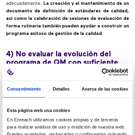
adecuadamente.
La creación y el mantenimiento de un
documento de definición de estándares de calidad,
así como la celebración de sesiones de evaluación de
forma rutinaria también pueden ayudar a construir un
programa exitoso de gestión de la calidad
.
4) No evaluar la evolución del
programa de QM con suficiente
frecuencia
Consentimiento
Detalles
Acerca de las cookies
La mayoría de las empresas no evalúan lo suficiente sus
demandas de calidad. De hecho,
la mayoría de los
contact center evalúan sólo el 1-2% de las llamadas
Esta página web usa cookies
que reciben, lo que no es suficiente para darles una
En Enreach utilizamos cookies propias y de terceros
conclusión clara de la amplitud de los desafíos a los
para realizar análisis de uso y medición de nuestra web.
que se enfrentan sus profesionales
.
Puedes aceptarlas, rechazarlas o configurarlas pulsando