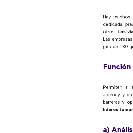
Hay muchos f
dedicada: prá
otros.
Los vi
Las empresas 
giro de 180 g
Función 
Permiten a 
Journey y pro
barreras y op
líderes toma
a) Análi