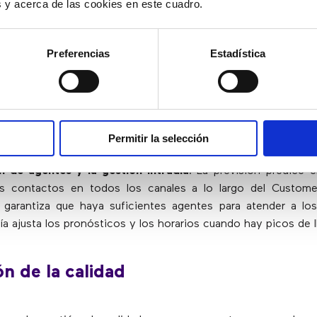
es y acerca de las cookies en este cuadro.
nes pueden usar un buen software de contact center en 
desarrollar y motivar a los agentes y garantizar que hay
rabajando
. Estas aplicaciones se clasifican como herramien
Preferencias
Estadística
ación de la fuerza laboral e incluyen:
ón de la fuerza laboral
Permitir la selección
e gestión de la fuerza laboral automatiza la previsión d
 de agentes y la gestión intradía
. La previsión predice 
s contactos en todos los canales a lo largo del Custome
garantiza que haya suficientes agentes para atender a los
día ajusta los pronósticos y los horarios cuando hay picos de 
ón de la calidad