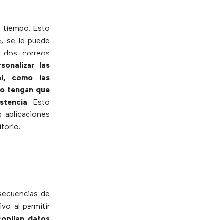
o tiempo. Esto
e, se le puede
s dos correos
sonalizar las
al, como las
 no tengan que
stencia
. Esto
s aplicaciones
torio.
 secuencias de
o al permitir
opilan datos