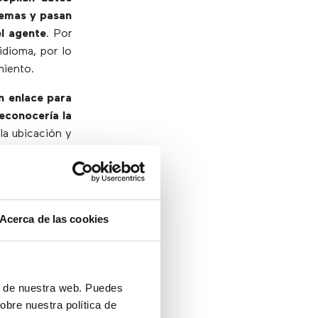
lemas y pasan
el agente
. Por
idioma, por lo
miento.
un enlace para
reconocería la
la ubicación y
e lograr online
ena
Acerca de las cookies
e y dedicada:
ón de nuestra web. Puedes
os. Además,
las
obre nuestra política de