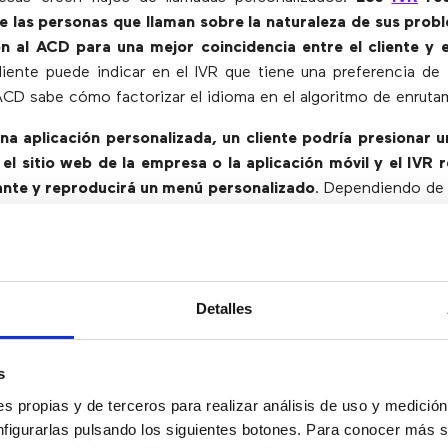
de las personas que llaman sobre la naturaleza de sus prob
ón al ACD para una mejor coincidencia entre el cliente y 
liente puede indicar en el IVR que tiene una preferencia de 
ACD sabe cómo factorizar el idioma en el algoritmo de enruta
na aplicación personalizada, un cliente podría presionar 
el sitio web de la empresa o la aplicación móvil y el IVR 
ante y reproducirá un menú personalizado
. Dependiendo de 
o del link, el IVR podría incluso saber qué estaban tratando d
r aún más sus opciones de menú.
2: Factores que proporcionan una bu
Detalles
 al cliente
s
 que intervienen en tener una fuerza de agentes competent
s propias y de terceros para realizar análisis de uso y medici
contratación, capacitación, cultura y supervisores capacitad
nfigurarlas pulsando los siguientes botones. Para conocer más s