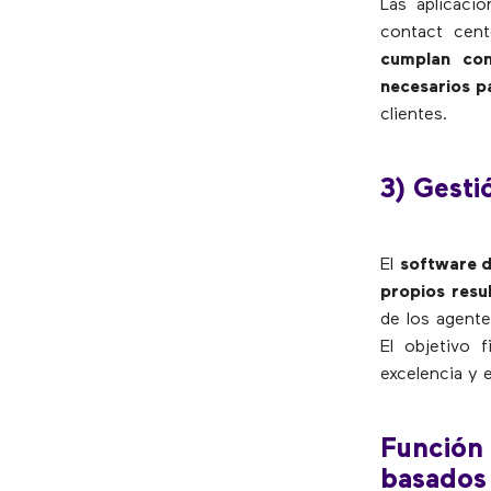
Las aplicaci
contact cen
cumplan con
necesarios p
clientes.
3) Gesti
El
software d
propios resu
de los agente
El objetivo 
excelencia y e
Función 
basados 