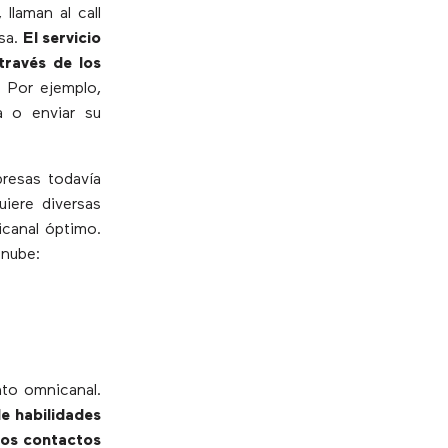
llaman al call
esa.
El servicio
través de los
. Por ejemplo,
a o enviar su
presas todavía
uiere diversas
icanal óptimo.
 nube:
nto omnicanal.
e habilidades
 los contactos