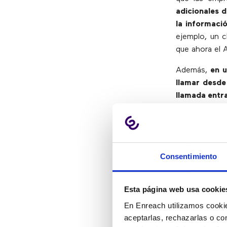
adicionales 
la informaci
ejemplo, un c
que ahora el 
Además,
en u
llamar desde 
llamada entr
el enrutamient
y personaliza
Función 
Consentimiento
atención
Esta página web usa cookie
Son aquellos
En Enreach utilizamos cookie
prácticas de 
aceptarlas, rechazarlas o co