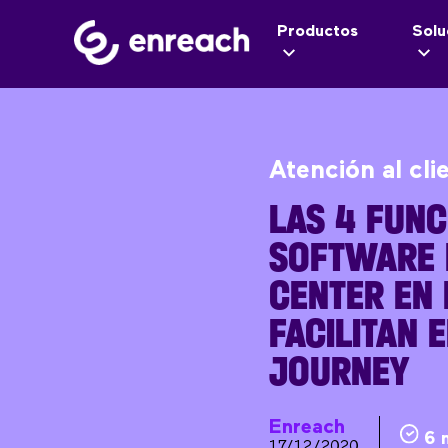
Productos
Solu
Atención al cli
LAS 4 FUNC
SOFTWARE 
CENTER EN 
FACILITAN 
JOURNEY
Enreach
6 
17/12/2020