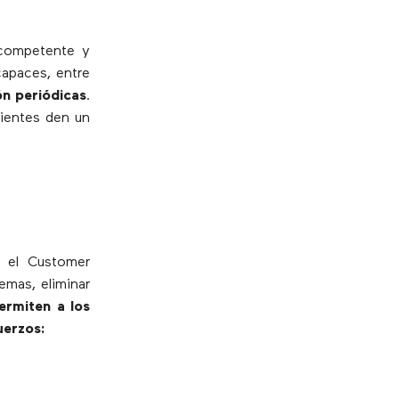
 competente y
capaces, entre
ón periódicas
.
lientes den un
 el Customer
emas, eliminar
ermiten a los
uerzos: