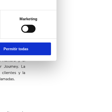
la nube para
a suficientes
tas de gestión
Marketing
Permitir todas
e volumen, la
el número y el
r Journey. La
 clientes y la
llamadas.