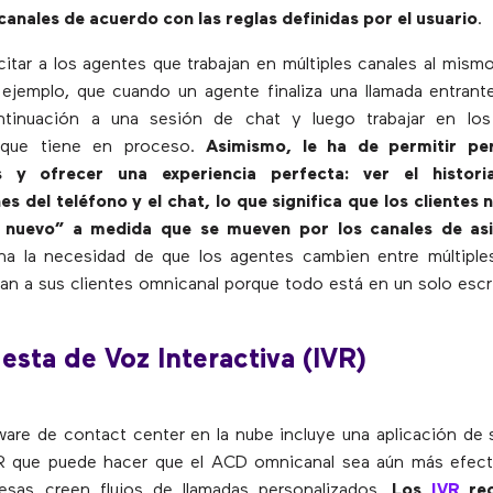
canales de acuerdo con las reglas definidas por el usuario
.
itar a los agentes que trabajan en múltiples canales al mism
r ejemplo, que cuando un agente finaliza una llamada entrant
ntinuación a una sesión de chat y luego trabajar en lo
s que tiene en proceso.
Asimismo, le ha de permitir per
es y ofrecer una experiencia perfecta: ver el histori
es del teléfono y el chat, lo que significa que los clientes
 nuevo” a medida que se mueven por los canales de asi
na la necesidad de que los agentes cambien entre múltiple
an a sus clientes omnicanal porque todo está en un solo escri
esta de Voz Interactiva (IVR)
are de contact center en la nube incluye una aplicación de
 que puede hacer que el ACD omnicanal sea aún más efectiv
esas creen flujos de llamadas personalizados.
Los
IVR
rec