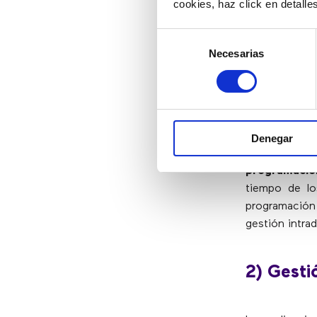
cookies, haz click en detall
organizacio
involucrar, 
Selección
empleados t
Necesarias
de
de la particip
consentimiento
1) Gesti
Denegar
El
software d
programación
tiempo de lo
programación 
gestión intra
2) Gesti