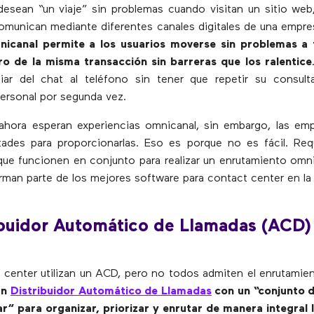
desean “un viaje” sin problemas cuando visitan un sitio web, 
omunican mediante diferentes canales digitales de una empr
mnicanal permite a los usuarios moverse sin problemas a 
ro de la misma transacción sin barreras que los ralentice
ar del chat al teléfono sin tener que repetir su consult
ersonal por segunda vez.
ahora esperan experiencias omnicanal, sin embargo, las em
ltades para proporcionarlas. Eso es porque no es fácil. Req
que funcionen en conjunto para realizar un enrutamiento omn
rman parte de los mejores software para contact center en la
ibuidor Automático de Llamadas (ACD)
l center utilizan un ACD, pero no todos admiten el enrutamie
un
Distribuidor Automático de Llamadas
con un “conjunto d
r” para organizar, priorizar y enrutar de manera integral