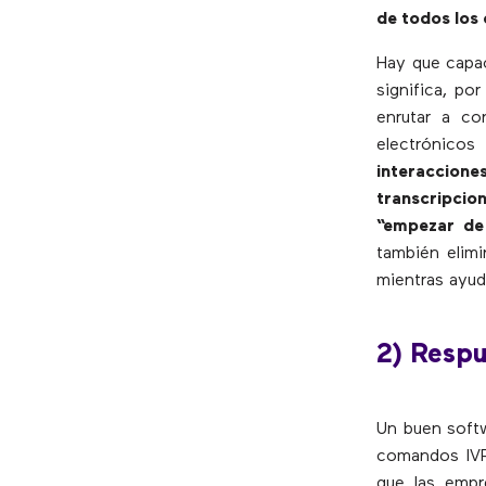
de todos los 
Hay que capac
significa, po
enrutar a co
electrónico
interaccion
transcripcion
“empezar de
también elimi
mientras ayud
2) Respu
Un buen softw
comandos IVR
que las empr