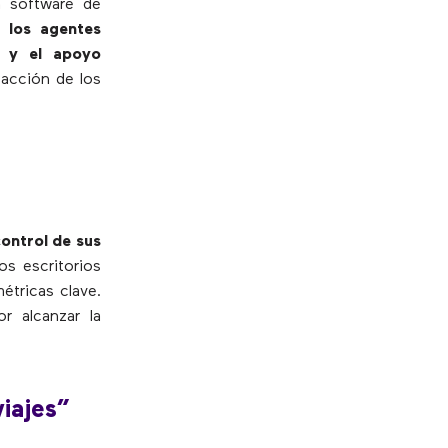
n software de
 los agentes
n y el apoyo
sfacción de los
ontrol de sus
os escritorios
étricas clave.
r alcanzar la
iajes”