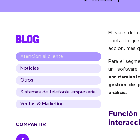
El viaje del
BLOG
contacto que 
acción, más q
Atención al cliente
Para el segme
Noticias
un softwar
enrutamient
Otros
gestión de p
Sistemas de telefonía empresarial
análisis
.
Ventas & Marketing
Función 
interacc
COMPARTIR