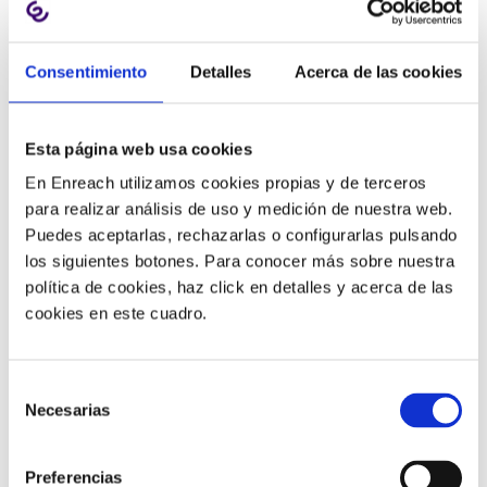
Contact Center en la nube
Consentimiento
Detalles
Acerca de las cookies
Los call center pueden utilizar la tecnología en la nube
Esta página web usa cookies
para ser más flexibles y, al mismo tiempo, ahorrar
dinero, pero migrar a la nube es sólo la mitad del
En Enreach utilizamos cookies propias y de terceros
proceso. Comprender cómo crear experiencias de
para realizar análisis de uso y medición de nuestra web.
clientes y empleados de próxima generación habilitadas
Puedes aceptarlas, rechazarlas o configurarlas pulsando
por la tecnología en la nube es el verdadero beneficio.
los siguientes botones. Para conocer más sobre nuestra
política de cookies, haz click en detalles y acerca de las
¿Qué acciones se deberían tomar?
cookies en este cuadro.
Planificar la experiencia general del consumidor:
las herramientas de análisis del customer journey
pueden usar APIs abiertas en la nube para ayudar a
Selección
Necesarias
encontrar oportunidades de mejora en cada
de
consentimiento
interacción.
Se pueden proporcionar experiencias
más proactivas y personalizadas si se analiza cada
Preferencias