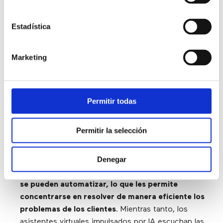
viaje del usuario
.
Estadística
Activar trabajadores digitales:
la IA en la nube
integra todos los sistemas que afectan la experiencia
Marketing
del cliente y permite hacer
uso de asistentes
virtuales inteligentes que pueden interpretar y
procesar el lenguaje natural
.
Permitir todas
Permitir la selección
Aumentar la eficiencia de los agentes:
los call
center pueden utilizar tecnología sofisticada para
Denegar
mejorar la eficiencia de los agentes en un entorno
de nube.
Los escritorios y procesos de los agentes
se pueden automatizar, lo que les permite
concentrarse en resolver de manera eficiente los
problemas de los clientes
. Mientras tanto, los
asistentes virtuales impulsados ​​por IA escuchan las