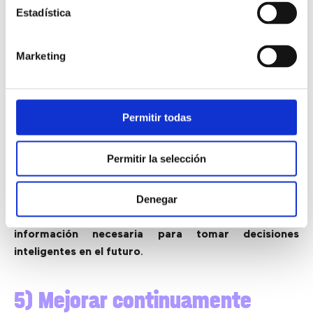
Estadística
4) Garantizar la calidad
Marketing
El
monitoreo de calidad
es una de las razones más
comunes para usar soluciones de grabación de
llamadas.
Las llamadas grabadas permiten determinar
Permitir todas
los niveles generales de satisfacción de los clientes
.
Incluso se pueden usar herramientas de IA para
Permitir la selección
determinar el sentimiento tanto históricamente como
en tiempo real.
Los sistemas de grabación de
Denegar
llamadas pueden enviar alertas cuando la calidad de
la llamada comienza a verse afectada y brindar la
información necesaria para tomar decisiones
inteligentes en el futuro
.
5) Mejorar continuamente