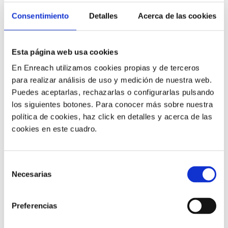
Consentimiento
Detalles
Acerca de las cookies
Las principales soluciones de grabación de llamadas se
integran con el CRM y otros sistemas de información.
Esto es útil para las empresas que recopilan
Esta página web usa cookies
información de los clientes para ofrecer experiencias
En Enreach utilizamos cookies propias y de terceros
más personalizadas y relevantes, lo que permite
para realizar análisis de uso y medición de nuestra web.
almacenar automáticamente la información de las
Puedes aceptarlas, rechazarlas o configurarlas pulsando
llamadas en el archivo del cliente correspondiente
.
los siguientes botones. Para conocer más sobre nuestra
política de cookies, haz click en detalles y acerca de las
3) Superar posibles disputas
cookies en este cuadro.
Selección
Incluso las mejores empresas pueden terminar
Necesarias
de
gestionando quejas.
Si un cliente dice que se hizo algo
consentimiento
inapropiado o se ofreció algo, se puede escuchar la
grabación
. Esta es una forma útil de protegerse contra
Preferencias
problemas que podrían conducir a una disputa legal.