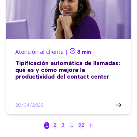
Atención al cliente |
8 min
Tipificación automática de llamadas:
qué es y cómo mejora la
productividad del contact center
28/04/2026
1
2
3
…
92
›