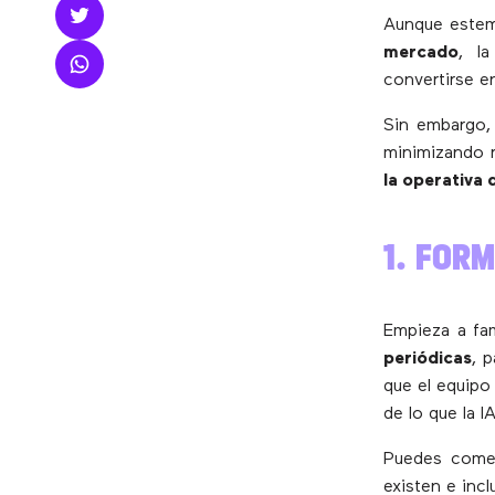
Aunque estem
mercado
, l
convertirse en
Sin embargo,
minimizando 
la operativa d
1. FOR
Empieza a fam
periódicas
, 
que el equipo
de lo que la I
Puedes com
existen e inc