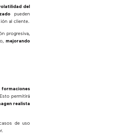
volatilidad del
izado
pueden
ón al cliente.
n progresiva,
do,
mejorando
e
formaciones
Esto permitirá
magen realista
 casos de uso
r.