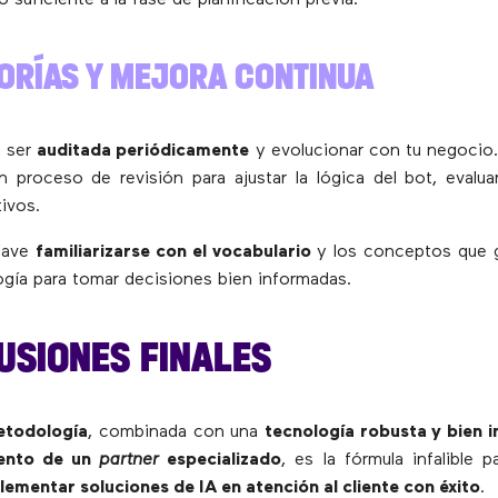
TORÍAS Y MEJORA CONTINUA
a ser
auditada periódicamente
y evolucionar con tu negocio
 proceso de revisión para ajustar la lógica del bot, evalua
tivos.
lave
familiarizarse con el vocabulario
y los conceptos que g
ogía para tomar decisiones bien informadas.
USIONES FINALES
etodología
, combinada con una
tecnología robusta y bien 
ento de un
partner
especializado
, es la fórmula infalible 
lementar soluciones de IA en atención al cliente con éxito
.