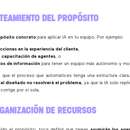
NTEAMIENTO DEL PROPÓSITO
pósito concreto
para aplicar IA en tu equipo. Por ejemplo:
cciones en la experiencia del cliente
,
a capacitación de agentes
, o
ilos de información
para tener un equipo más autónomo y mo
 que el proceso que automatices tenga una estructura clara
al diseñado no resolverá el problema
, ya que la IA solo repl
corrige por sí sola.
RGANIZACIÓN DE RECURSOS
ido el propósito, toca definir qué tareas
asumirán los age