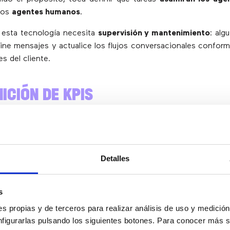
 los
agentes humanos
.
 esta tecnología necesita
supervisión y mantenimiento
: alg
fine mensajes y actualice los flujos conversacionales confor
s del cliente.
NICIÓN DE KPIS
lementar, establece
métricas claras
para medir el éxito 
útiles pueden ser:
Detalles
amadas gestionadas por el agente IA vs. el humano,
 chats respondidos,
romoter Score),
s
tisfacción tras la interacción,
s propias y de terceros para realizar análisis de uso y medici
io de resolución.
nfigurarlas pulsando los siguientes botones. Para conocer más s