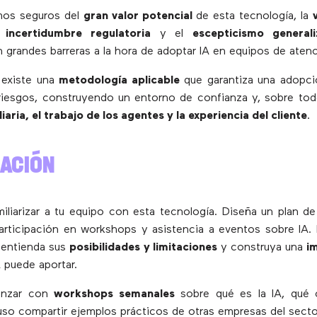
os seguros del
gran valor potencial
de esta tecnología, la
a
incertidumbre regulatoria
y el
escepticismo general
 grandes barreras a la hora de adoptar IA en equipos de atenci
 existe una
metodología aplicable
que garantiza una adopció
riesgos, construyendo un entorno de confianza y, sobre to
iaria, el trabajo de los agentes y la experiencia del cliente
.
MACIÓN
iliarizar a tu equipo con esta tecnología. Diseña un plan d
participación en workshops y asistencia a eventos sobre IA. 
 entienda sus
posibilidades y limitaciones
y construya una
i
A puede aportar.
enzar con
workshops semanales
sobre qué es la IA, qué
luso compartir ejemplos prácticos de otras empresas del secto