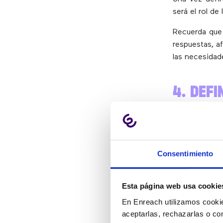
será el rol de
Recuerda que
respuestas, a
las necesidade
4. DEFI
Antes de imp
Algunos KPIs 
Consentimiento
Ratio de ll
Volumen de
NPS (Net P
Esta página web usa cookie
Nivel de sa
En Enreach utilizamos cookie
Tiempo med
aceptarlas, rechazarlas o co