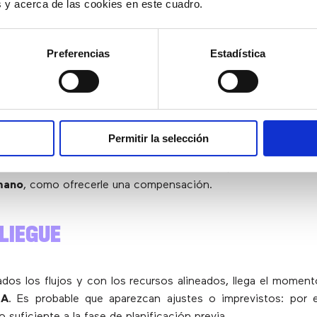
es y acerca de las cookies en este cuadro.
ARROLLO E IMPLEMENTACIÓN
Preferencias
Estadística
randes ventajas de la IA para el contact center es su
on el CRM
y otros sistemas para acceder, cruzar y analizar inf
Permitir la selección
tectar que un cliente llama frustrado y, al revisar su histori
s dos últimas facturas. Con esa información, puede
recomenda
mano
, como ofrecerle una compensación.
LIEGUE
ados los flujos y con los recursos alineados, llega el momen
IA
. Es probable que aparezcan ajustes o imprevistos: por e
 suficiente a la fase de planificación previa.