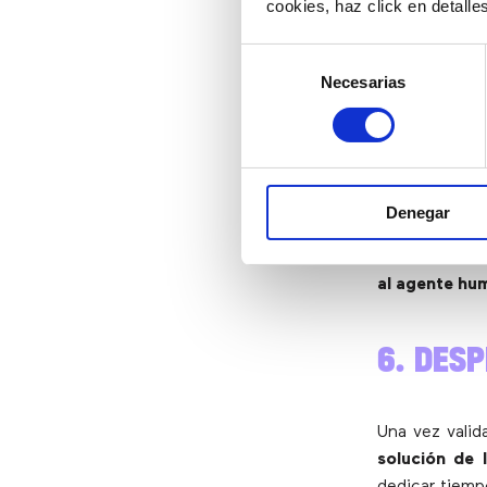
cookies, haz click en detall
5. DES
Selección
Necesarias
de
consentimiento
Una de las g
integrarse c
Por ejemplo:
Denegar
La IA puede de
errores en la
al agente hu
6. DESP
Una vez valid
solución de 
dedicar tiempo