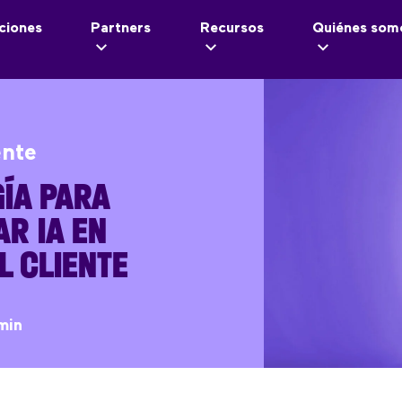
ciones
Partners
Recursos
Quiénes som
ente
ÍA PARA
R IA EN
L CLIENTE
min