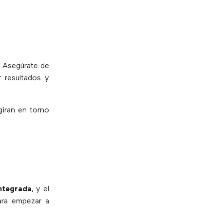
. Asegúrate de
r resultados y
iran en torno
integrada
, y el
para empezar a