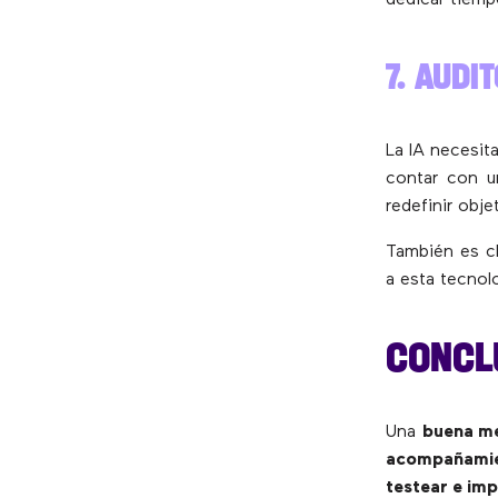
7. AUDI
La IA necesit
contar con un
redefinir obje
También es c
a esta tecnol
CONCL
Una
buena m
acompañami
testear e imp