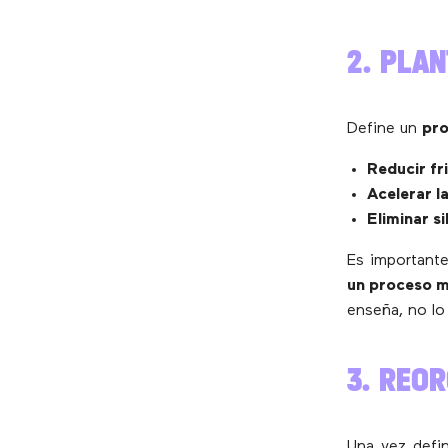
2. PLA
Define un
pro
Reducir fri
Acelerar l
Eliminar s
Es importante
un proceso m
enseña, no lo 
3. REO
Una vez defin