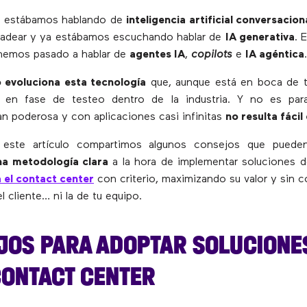
o estábamos hablando de
inteligencia artificial conversacion
padear y ya estábamos escuchando hablar de
IA generativa
. 
hemos pasado a hablar de
agentes IA
,
copilots
e
IA agéntica
.
o evoluciona esta tecnología
que, aunque está en boca de t
 en fase de testeo dentro de la industria. Y no es pa
an poderosa y con aplicaciones casi infinitas
no resulta fácil
 este artículo compartimos algunos consejos que pued
na metodología clara
a la hora de implementar soluciones 
a el contact center
con criterio, maximizando su valor y sin 
l cliente… ni la de tu equipo.
JOS PARA ADOPTAR SOLUCIONES
CONTACT CENTER