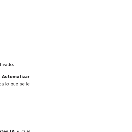
tivado.
.
Automatizar
ica lo que se le
ntes IA
y cuál