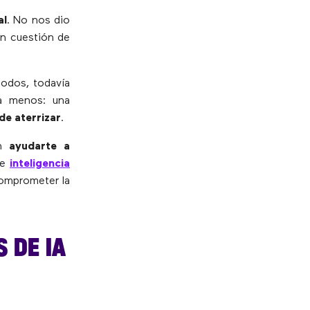
al
. No nos dio
En cuestión de
odos, todavía
ra menos: una
 de aterrizar
.
en
ayudarte a
de
inteligencia
comprometer la
 DE IA