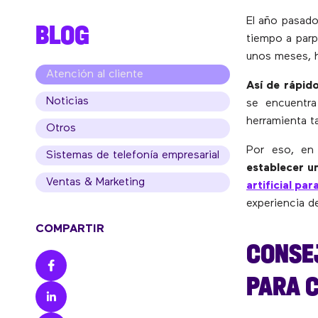
El año pasad
BLOG
tiempo a par
unos meses, 
Atención al cliente
Así de rápid
Noticias
se encuentra
herramienta t
Otros
Por eso, en
Sistemas de telefonía empresarial
establecer u
Ventas & Marketing
artificial par
experiencia de
COMPARTIR
CONSE
PARA 