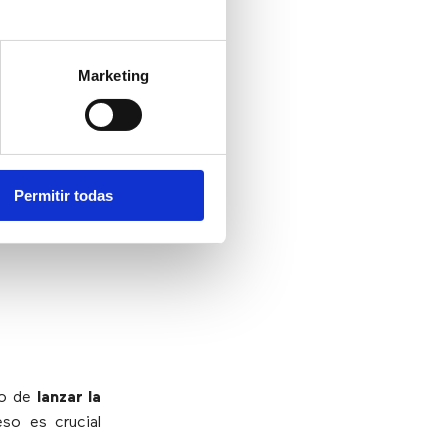
Marketing
capacidad de
ormación.
Permitir todas
al, identificar
r una acción
to de
lanzar la
so es crucial