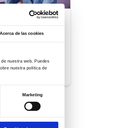
ón al cliente |
5 min
comprobar si tu
Acerca de las cookies
ión al cliente cumple
iempos de respuesta
 normativa
ón de nuestra web. Puedes
obre nuestra política de
/2026
Marketing