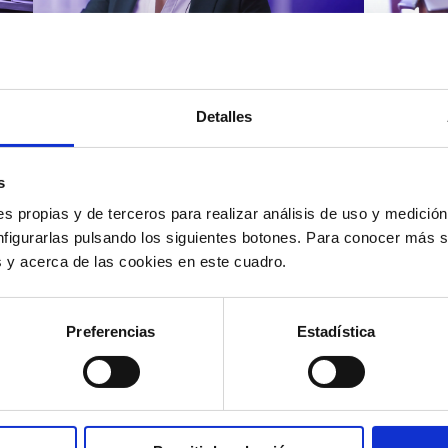
Atención al cliente |
Atenci
8 min
Cómo 
Detalles
Cómo automatizar la
atenc
evaluación de llamadas en
los t
un contact center con IA
según
s
s propias y de terceros para realizar análisis de uso y medici
nfigurarlas pulsando los siguientes botones. Para conocer más s
es y acerca de las cookies en este cuadro.
12/05/2026
11/05
Preferencias
Estadística