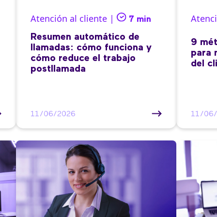
Atención al cliente |
Atenci
7 min
Resumen automático de
9 mét
llamadas: cómo funciona y
para 
cómo reduce el trabajo
del cl
postllamada
11/06/2026
11/06