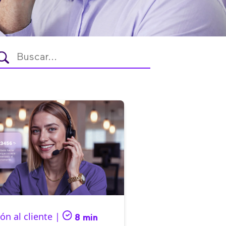
ón al cliente |
8 min