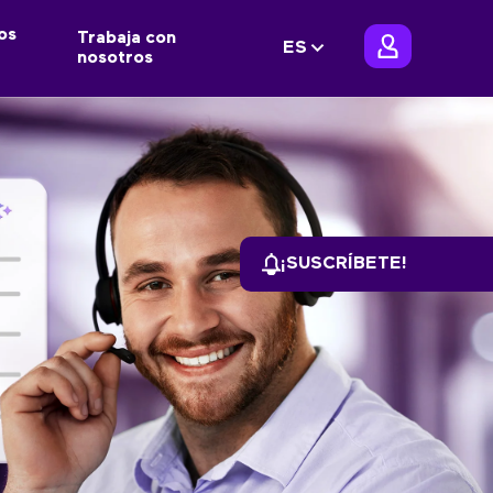
os
Trabaja con
ES
nosotros
¡SUSCRÍBETE!