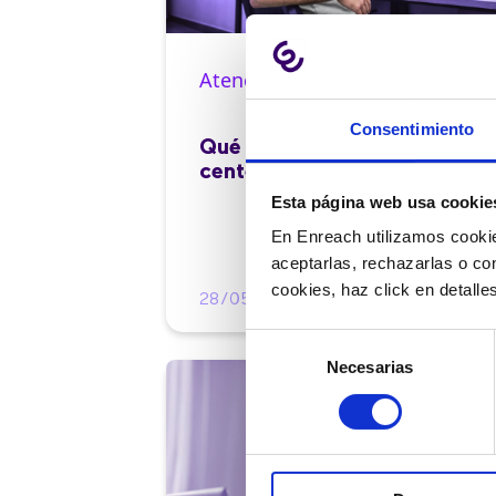
Atención al cliente |
10 min
Consentimiento
Qué es el FCR en un contact
center y cómo mejorarlo
Esta página web usa cookie
En Enreach utilizamos cookie
aceptarlas, rechazarlas o co
cookies, haz click en detall
28/05/2026
Selección
Necesarias
de
consentimiento