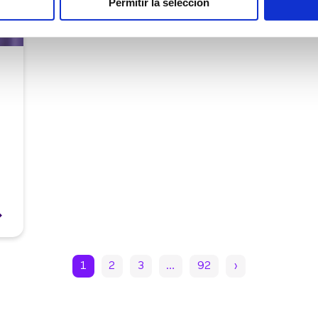
Permitir la selección
1
2
3
…
92
›