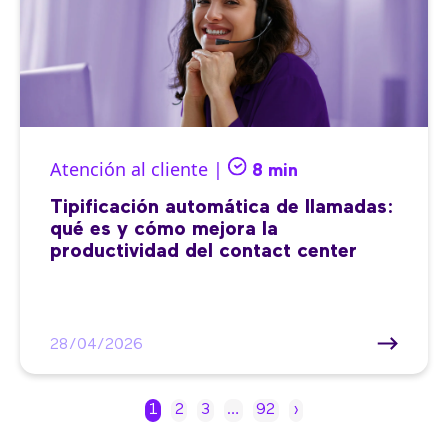
Atención al cliente |
8 min
Tipificación automática de llamadas:
qué es y cómo mejora la
productividad del contact center
28/04/2026
1
2
3
…
92
›