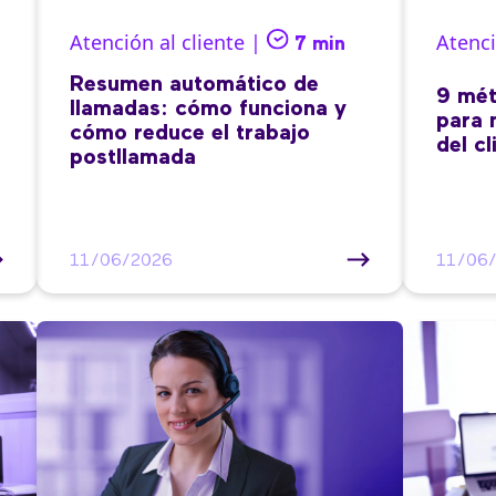
Atención al cliente |
Atenci
7 min
Resumen automático de
9 mét
llamadas: cómo funciona y
para 
cómo reduce el trabajo
del cl
postllamada
11/06/2026
11/06