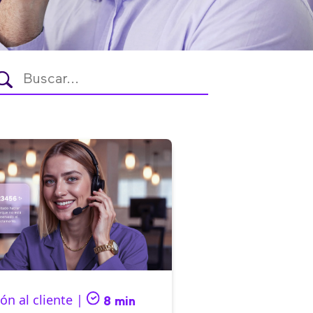
ón al cliente |
8 min