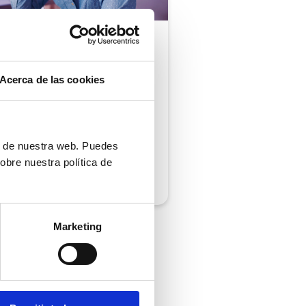
ón al cliente |
5 min
comprobar si tu
Acerca de las cookies
ión al cliente cumple
iempos de respuesta
 normativa
ón de nuestra web. Puedes
obre nuestra política de
/2026
Marketing