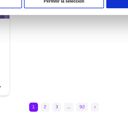
Permitir la selección
1
2
3
…
92
›