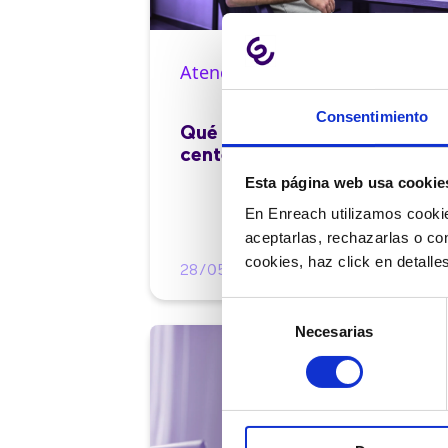
Atención al cliente |
10 min
Consentimiento
Qué es el FCR en un contact
center y cómo mejorarlo
Esta página web usa cookie
En Enreach utilizamos cookie
aceptarlas, rechazarlas o co
cookies, haz click en detall
28/05/2026
Selección
Necesarias
de
consentimiento