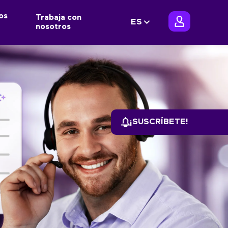
os
Trabaja con
ES
nosotros
¡SUSCRÍBETE!