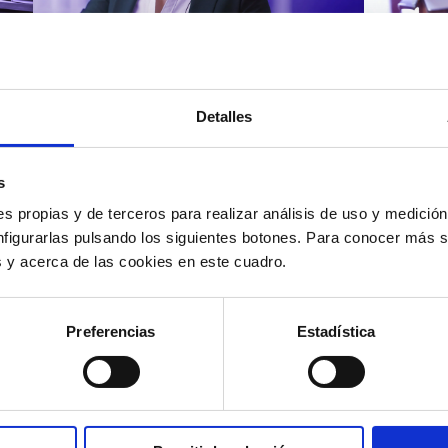
Atención al cliente |
Atenci
8 min
Cómo 
Detalles
Cómo automatizar la
atenc
evaluación de llamadas en
los t
un contact center con IA
según
s
s propias y de terceros para realizar análisis de uso y medici
nfigurarlas pulsando los siguientes botones. Para conocer más s
es y acerca de las cookies en este cuadro.
12/05/2026
11/05
Preferencias
Estadística