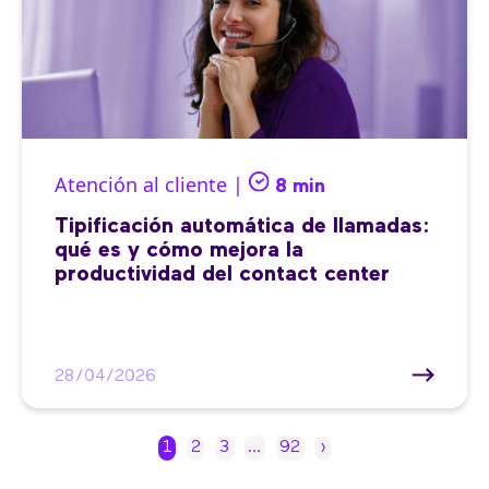
Atención al cliente |
8 min
Tipificación automática de llamadas:
qué es y cómo mejora la
productividad del contact center
28/04/2026
1
2
3
…
92
›