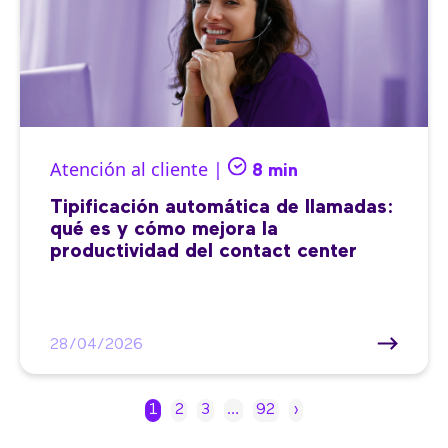
Atención al cliente |
8 min
Tipificación automática de llamadas:
qué es y cómo mejora la
productividad del contact center
28/04/2026
1
2
3
…
92
›