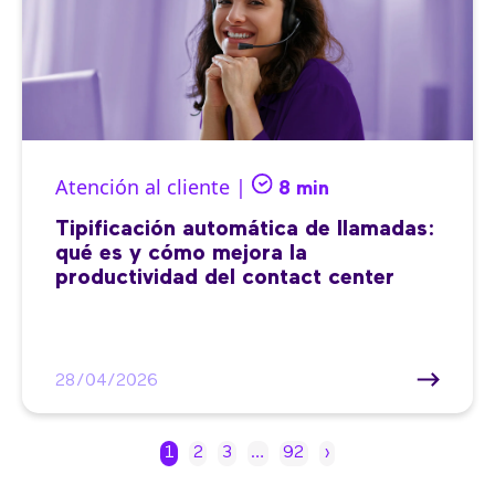
Atención al cliente |
8 min
Tipificación automática de llamadas:
qué es y cómo mejora la
productividad del contact center
28/04/2026
1
2
3
…
92
›