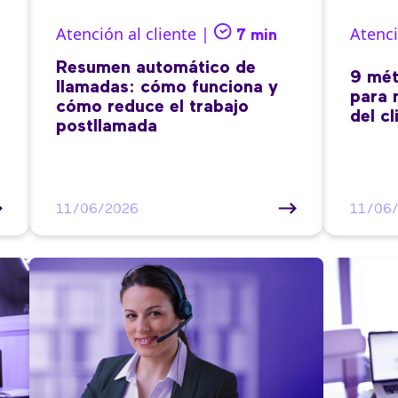
Atención al cliente |
Atenci
7 min
Resumen automático de
9 mét
llamadas: cómo funciona y
para 
cómo reduce el trabajo
del cl
postllamada
11/06/2026
11/06