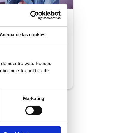
ón al cliente |
5 min
comprobar si tu
Acerca de las cookies
ión al cliente cumple
iempos de respuesta
 normativa
ón de nuestra web. Puedes
obre nuestra política de
/2026
Marketing