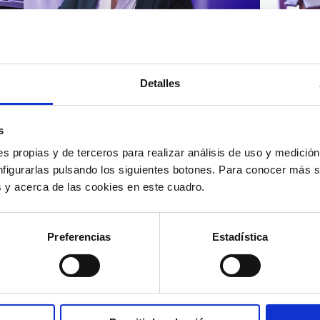
Atención al cliente |
Atenci
8 min
Cómo 
Detalles
Cómo automatizar la
atenc
evaluación de llamadas en
los t
un contact center con IA
según
s
s propias y de terceros para realizar análisis de uso y medici
nfigurarlas pulsando los siguientes botones. Para conocer más s
es y acerca de las cookies en este cuadro.
12/05/2026
11/05
Preferencias
Estadística