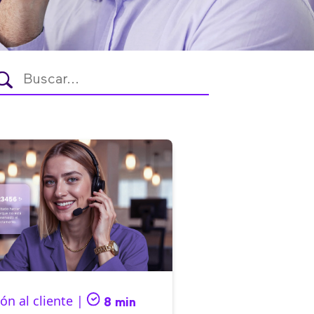
ón al cliente |
8 min