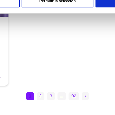
Permitir la selección
1
2
3
…
92
›