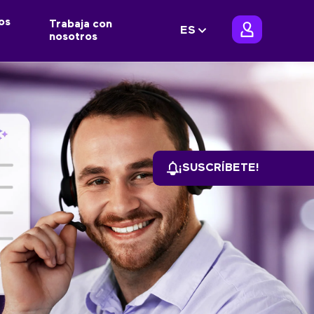
os
Trabaja con
ES
nosotros
¡SUSCRÍBETE!