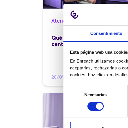
Atención al cliente |
10 min
Consentimiento
Qué es el FCR en un contact
center y cómo mejorarlo
Esta página web usa cookie
En Enreach utilizamos cookie
aceptarlas, rechazarlas o co
cookies, haz click en detall
28/05/2026
Selección
Necesarias
de
consentimiento