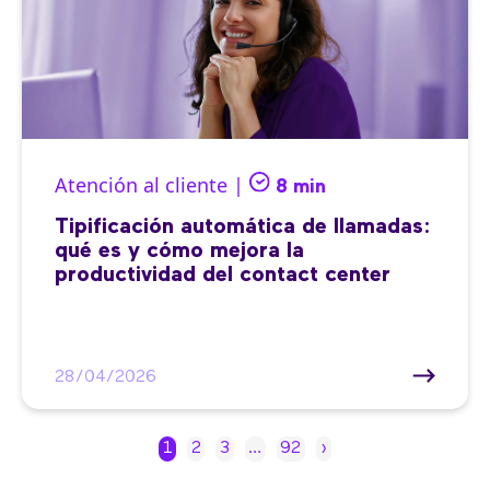
Atención al cliente |
8 min
Tipificación automática de llamadas:
qué es y cómo mejora la
productividad del contact center
28/04/2026
1
2
3
…
92
›