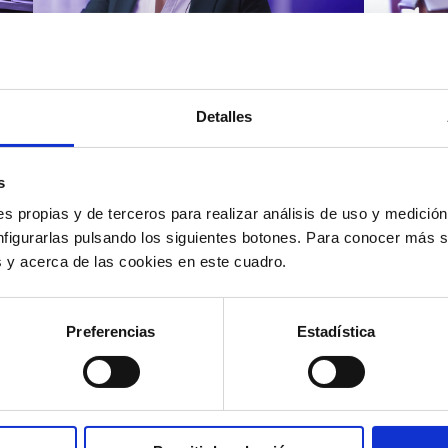
Atención al cliente |
Atenci
8 min
Cómo 
Detalles
Cómo automatizar la
atenc
evaluación de llamadas en
los t
un contact center con IA
según
s
s propias y de terceros para realizar análisis de uso y medici
nfigurarlas pulsando los siguientes botones. Para conocer más s
es y acerca de las cookies en este cuadro.
12/05/2026
11/05
Preferencias
Estadística