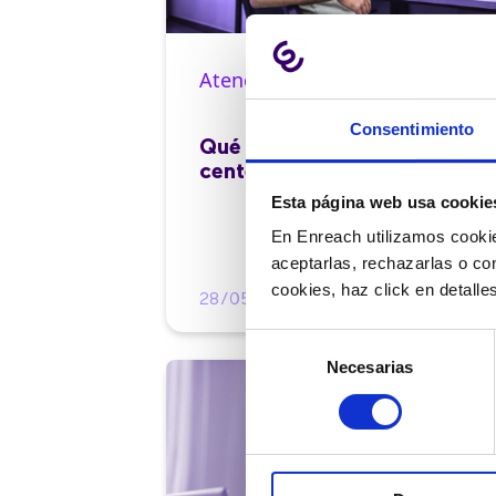
Atención al cliente |
10 min
Consentimiento
Qué es el FCR en un contact
center y cómo mejorarlo
Esta página web usa cookie
En Enreach utilizamos cookie
aceptarlas, rechazarlas o co
cookies, haz click en detall
28/05/2026
Selección
Necesarias
de
consentimiento