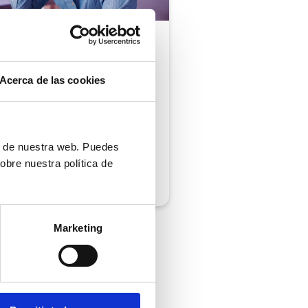
ón al cliente |
5 min
comprobar si tu
Acerca de las cookies
ión al cliente cumple
iempos de respuesta
 normativa
ón de nuestra web. Puedes
obre nuestra política de
/2026
Marketing