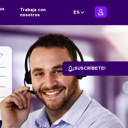
os
Trabaja con
ES
nosotros
¡SUSCRÍBETE!