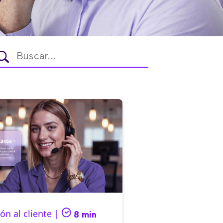
ón al cliente |
8 min