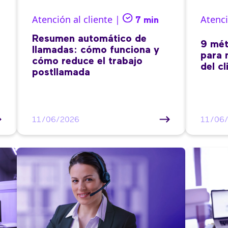
Atención al cliente |
Atenci
7 min
Resumen automático de
9 mét
llamadas: cómo funciona y
para 
cómo reduce el trabajo
del cl
postllamada
11/06/2026
11/06