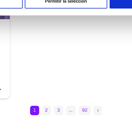
Permitir la selección
1
2
3
…
92
›