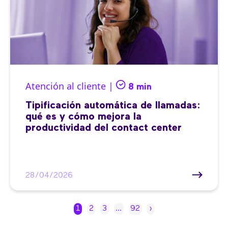
Atención al cliente |
8 min
Tipificación automática de llamadas:
qué es y cómo mejora la
productividad del contact center
28/04/2026
1
2
3
…
92
›