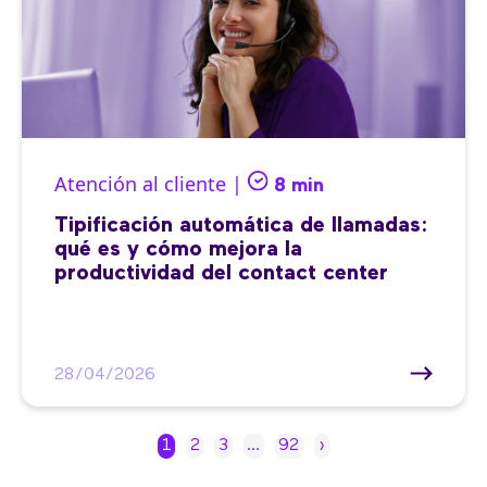
Atención al cliente |
8 min
Tipificación automática de llamadas:
qué es y cómo mejora la
productividad del contact center
28/04/2026
1
2
3
…
92
›