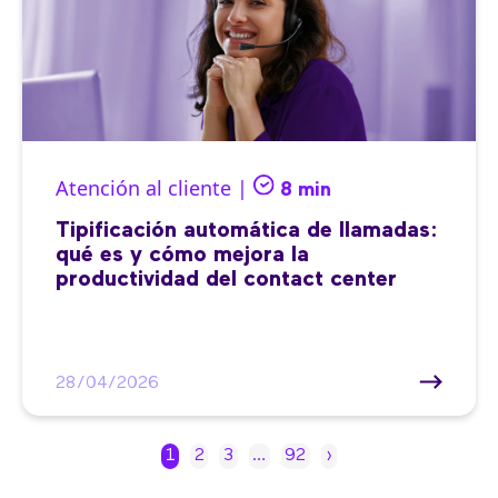
Atención al cliente |
8 min
Tipificación automática de llamadas:
qué es y cómo mejora la
productividad del contact center
28/04/2026
1
2
3
…
92
›