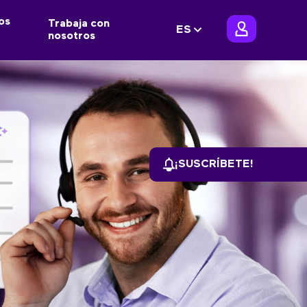
os
Trabaja con
ES
nosotros
¡SUSCRÍBETE!