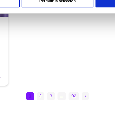
Permitir la selección
1
2
3
…
92
›