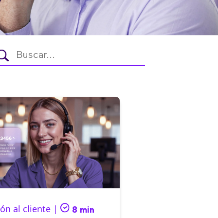
ón al cliente |
8 min