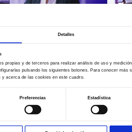
Atención al cliente |
Atenci
8 min
Cómo 
Detalles
Cómo automatizar la
atenc
evaluación de llamadas en
los t
un contact center con IA
según
s
s propias y de terceros para realizar análisis de uso y medici
nfigurarlas pulsando los siguientes botones. Para conocer más s
es y acerca de las cookies en este cuadro.
12/05/2026
11/05
Preferencias
Estadística