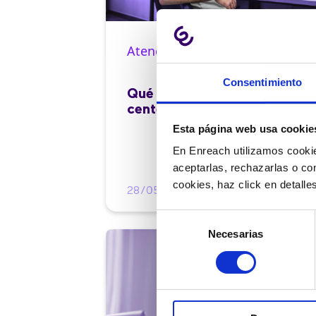
Atención al cliente |
10 min
Consentimiento
Qué es el FCR en un contact
center y cómo mejorarlo
Esta página web usa cookie
En Enreach utilizamos cookie
aceptarlas, rechazarlas o co
cookies, haz click en detall
28/05/2026
Selección
Necesarias
de
consentimiento