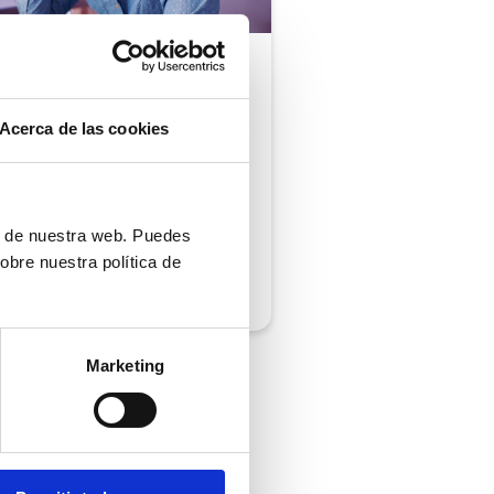
ón al cliente |
5 min
comprobar si tu
Acerca de las cookies
ión al cliente cumple
iempos de respuesta
 normativa
ón de nuestra web. Puedes
obre nuestra política de
/2026
Marketing