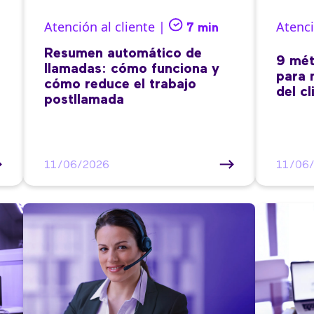
Atención al cliente |
Atenci
7 min
Resumen automático de
9 mét
llamadas: cómo funciona y
para 
cómo reduce el trabajo
del cl
postllamada
11/06/2026
11/06