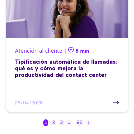
Atención al cliente |
8 min
Tipificación automática de llamadas:
qué es y cómo mejora la
productividad del contact center
28/04/2026
1
2
3
…
92
›