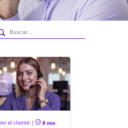
ón al cliente |
8 min