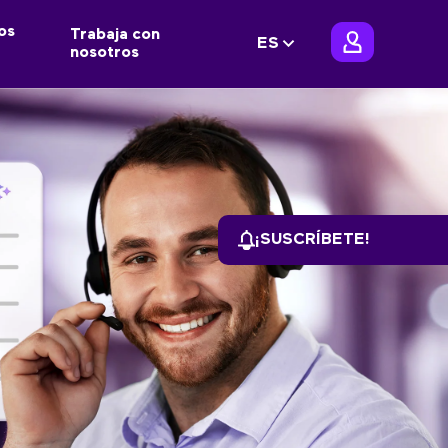
os
Trabaja con
ES
nosotros
¡SUSCRÍBETE!