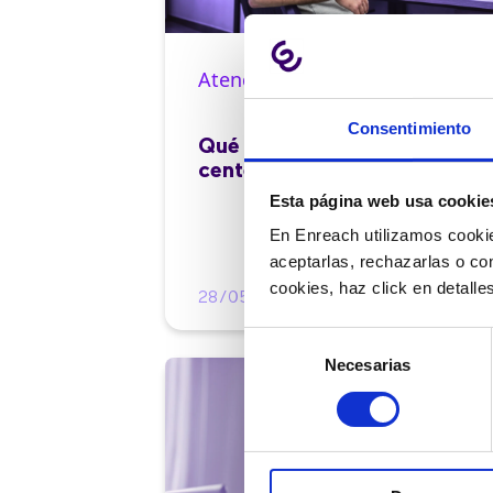
Atención al cliente |
10 min
Consentimiento
Qué es el FCR en un contact
center y cómo mejorarlo
Esta página web usa cookie
En Enreach utilizamos cookie
aceptarlas, rechazarlas o co
cookies, haz click en detall
28/05/2026
Selección
Necesarias
de
consentimiento