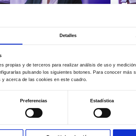
Atención al cliente |
Atenci
8 min
Cómo 
Detalles
Cómo automatizar la
atenc
evaluación de llamadas en
los t
un contact center con IA
según
s
s propias y de terceros para realizar análisis de uso y medici
nfigurarlas pulsando los siguientes botones. Para conocer más s
es y acerca de las cookies en este cuadro.
12/05/2026
11/05
Preferencias
Estadística