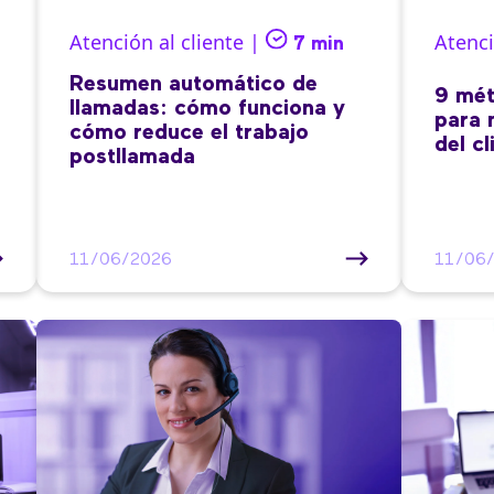
Atención al cliente |
Atenci
7 min
Resumen automático de
9 mét
llamadas: cómo funciona y
para 
cómo reduce el trabajo
del cl
postllamada
11/06/2026
11/06