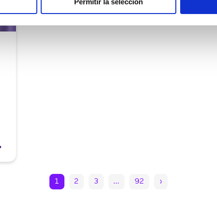
Permitir la selección
1
2
3
…
92
›