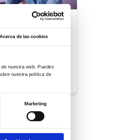
ón al cliente |
5 min
comprobar si tu
Acerca de las cookies
ión al cliente cumple
iempos de respuesta
 normativa
ón de nuestra web. Puedes
obre nuestra política de
/2026
Marketing